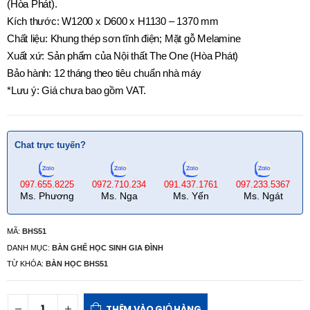
(Hòa Phát).
Kích thước: W1200 x D600 x H1130 – 1370 mm
Chất liệu: Khung thép sơn tĩnh điện; Mặt gỗ Melamine
Xuất xứ: Sản phẩm của Nội thất The One (Hòa Phát)
Bảo hành: 12 tháng theo tiêu chuẩn nhà máy
*Lưu ý: Giá chưa bao gồm VAT.
Chat trực tuyến?
097.655.8225
0972.710.234
091.437.1761
097.233.5367
Ms. Phương
Ms. Nga
Ms. Yến
Ms. Ngát
MÃ:
BHS51
DANH MỤC:
BÀN GHẾ HỌC SINH GIA ĐÌNH
TỪ KHÓA:
BÀN HỌC BHS51
THÊM VÀO GIỎ HÀNG