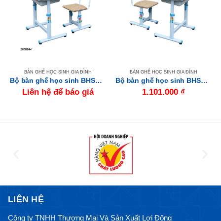
BÀN GHẾ HỌC SINH GIA ĐÌNH
BÀN GHẾ HỌC SINH GIA ĐÌNH
Bộ bàn ghế học sinh BHS29A-1
Bộ bàn ghế học sinh BHS29B-1
Liên hệ để báo giá
1.101.000
₫
LIÊN HỆ
Công ty TNHH Thương Mại Và Sản Xuất Lợi Đông