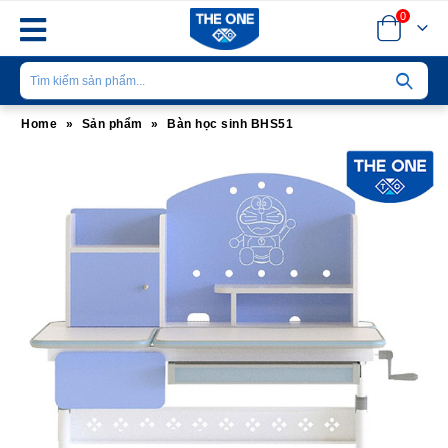
0
Home
»
Sản phẩm
»
Bàn học sinh BHS51