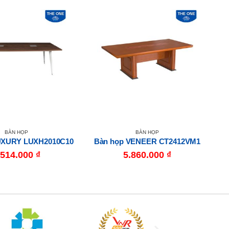
BÀN HỌP
BÀN HỌP
UXURY LUXH2010C10
Bàn họp VENEER CT2412VM1
.514.000
₫
5.860.000
₫