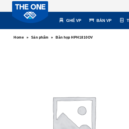
GHẾ VP
BÀN VP
Home
»
Sản phẩm
»
Bàn họp HPH1810OV