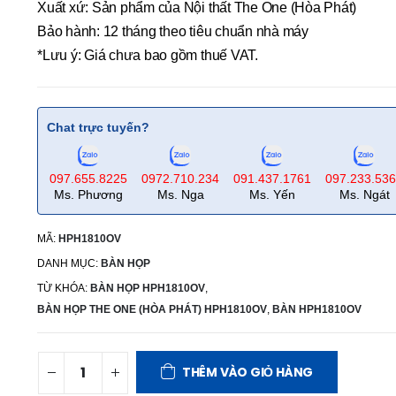
Xuất xứ: Sản phẩm của Nội thất The One (Hòa Phát)
Bảo hành: 12 tháng theo tiêu chuẩn nhà máy
*Lưu ý: Giá chưa bao gồm thuế VAT.
Chat trực tuyến?
097.655.8225
0972.710.234
091.437.1761
097.233.53
Ms. Phương
Ms. Nga
Ms. Yến
Ms. Ngát
MÃ:
HPH1810OV
DANH MỤC:
BÀN HỌP
TỪ KHÓA:
BÀN HỌP HPH1810OV
,
BÀN HỌP THE ONE (HÒA PHÁT) HPH1810OV
,
BÀN HPH1810OV
THÊM VÀO GIỎ HÀNG