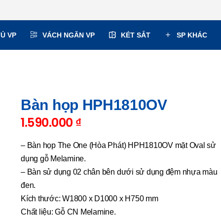
TỦ VP
VÁCH NGĂN VP
KÉT SẮT
SP KHÁC
Bàn họp HPH1810OV
1.590.000
₫
– Bàn họp The One (Hòa Phát) HPH1810OV mặt Oval sử
dụng gỗ Melamine.
– Bàn sử dụng 02 chân bên dưới sử dụng đệm nhựa màu
đen.
Kích thước: W1800 x D1000 x H750 mm
Chất liệu: Gỗ CN Melamine.