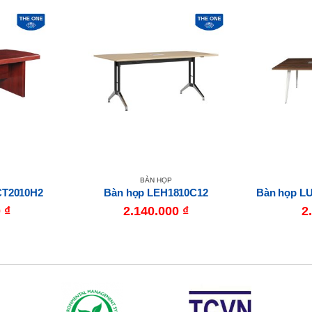
BÀN HỌP
CT2010H2
Bàn họp LEH1810C12
Bàn họp L
0
₫
2.140.000
₫
2