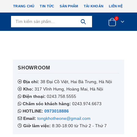
TRANG CHỦ
TIN TỨC
SẢN PHẨM
TÀI KHOẢN
LIÊN HỆ
0
SHOWROOM​
Địa chỉ:
38 Đại Cồ Việt, Hai Bà Trưng, Hà Nội
Kho:
317 Vĩnh Hưng, Hoàng Mai, Hà Nội
Điện thoại:
0243.758.5555
Chăm sóc khách hàng:
0243.974.6673
HOTLINE:
0973018886
Email:
tongkhotheone@gmail.com
Giờ làm việc:
8:30-18:00 từ Thứ 2 - Thứ 7