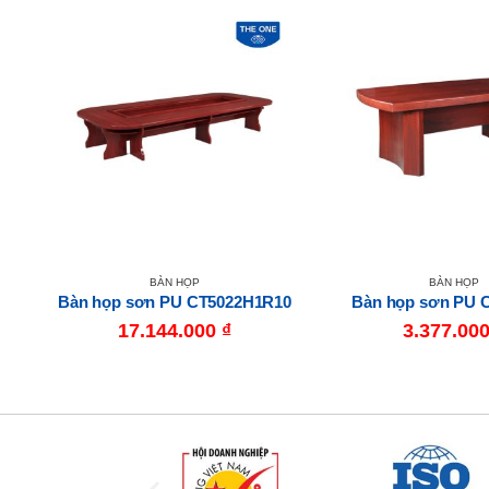
BÀN HỌP
BÀN HỌP
Bàn họp sơn PU CT5022H1R10
Bàn họp sơn PU 
17.144.000
₫
3.377.00