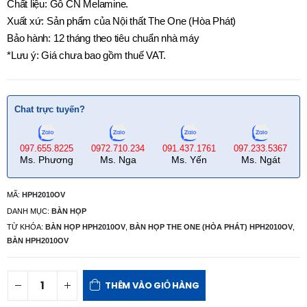
Chất liệu: Gỗ CN Melamine.
Xuất xứ: Sản phẩm của Nội thất The One (Hòa Phát)
Bảo hành: 12 tháng theo tiêu chuẩn nhà máy
*Lưu ý: Giá chưa bao gồm thuế VAT.
Chat trực tuyến?
097.655.8225
0972.710.234
091.437.1761
097.233.5367
Ms. Phương
Ms. Nga
Ms. Yến
Ms. Ngát
MÃ:
HPH2010OV
DANH MỤC:
BÀN HỌP
TỪ KHÓA:
BÀN HỌP HPH2010OV
,
BÀN HỌP THE ONE (HÒA PHÁT) HPH2010OV
,
BÀN HPH2010OV
THÊM VÀO GIỎ HÀNG