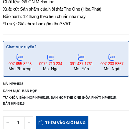
Chất liệu: Gỗ CN Melamine.
Xuất xứ: Sản phẩm của Nội thất The One (Hòa Phát)
Bảo hành: 12 tháng theo tiêu chuẩn nhà máy
*Lưu ý: Giá chưa bao gồm thuế VAT.
Chat trực tuyến?
097.655.8225
0972.710.234
091.437.1761
097.233.5367
Ms. Phương
Ms. Nga
Ms. Yến
Ms. Ngát
MÃ:
HPH4515
DANH MỤC:
BÀN HỌP
TỪ KHÓA:
BÀN HỌP HPH5115
,
BÀN HỌP THE ONE (HÒA PHÁT) HPH5115
,
BÀN HPH5115
THÊM VÀO GIỎ HÀNG