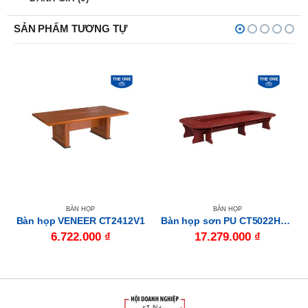
SẢN PHẨM TƯƠNG TỰ
BÀN HỌP
BÀN HỌP
Bàn họp VENEER CT2412V1
Bàn họp sơn PU CT5022H1R8
6.722.000
₫
17.279.000
₫