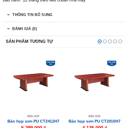
Bảo hành: 12 tháng theo tiêu chuẩn nhà máy
THÔNG TIN BỔ SUNG
ĐÁNH GIÁ (0)
SẢN PHẨM TƯƠNG TỰ
BÀN HỌP
BÀN HỌP
Bàn họp sơn PU CT2412H7
Bàn họp sơn PU CT2010H7
5.299.000
₫
4.135.000
₫