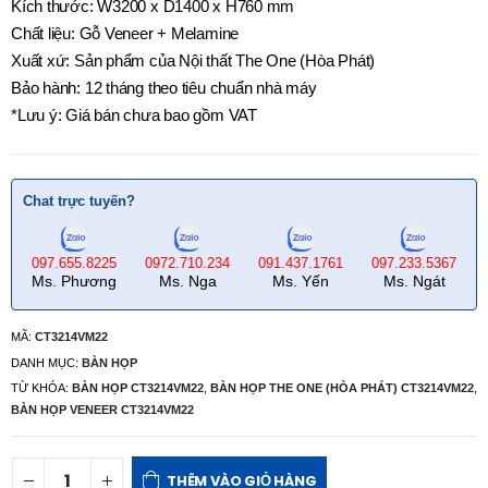
Kích thước: W3200 x D1400 x H760 mm
Chất liệu: Gỗ Veneer + Melamine
Xuất xứ: Sản phẩm của Nội thất The One (Hòa Phát)
Bảo hành: 12 tháng theo tiêu chuẩn nhà máy
*Lưu ý: Giá bán chưa bao gồm VAT
Chat trực tuyến?
097.655.8225
0972.710.234
091.437.1761
097.233.5367
Ms. Phương
Ms. Nga
Ms. Yến
Ms. Ngát
MÃ:
CT3214VM22
DANH MỤC:
BÀN HỌP
TỪ KHÓA:
BÀN HỌP CT3214VM22
,
BÀN HỌP THE ONE (HÒA PHÁT) CT3214VM22
,
BÀN HỌP VENEER CT3214VM22
THÊM VÀO GIỎ HÀNG