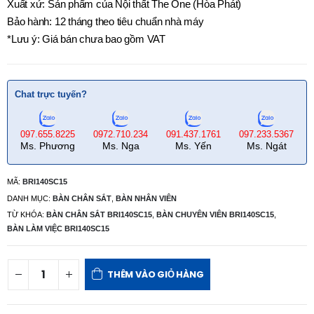
Xuất xứ: Sản phẩm của Nội thất The One (Hòa Phát)
Bảo hành: 12 tháng theo tiêu chuẩn nhà máy
*Lưu ý: Giá bán chưa bao gồm VAT
Chat trực tuyến?
097.655.8225
0972.710.234
091.437.1761
097.233.5367
Ms. Phương
Ms. Nga
Ms. Yến
Ms. Ngát
MÃ:
BRI140SC15
DANH MỤC:
BÀN CHÂN SẮT
,
BÀN NHÂN VIÊN
TỪ KHÓA:
BÀN CHÂN SẮT BRI140SC15
,
BÀN CHUYÊN VIÊN BRI140SC15
,
BÀN LÀM VIỆC BRI140SC15
THÊM VÀO GIỎ HÀNG