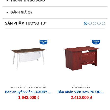
THÔNG TIN BỔ SUNG
ĐÁNH GIÁ (0)
SẢN PHẨM TƯƠNG TỰ
BÀN CHÂN SẮT
,
BÀN NHÂN VIÊN
BÀN NHÂN VIÊN
Bàn chuyên viên LUXURY LUX140C10
Bàn nhân viên sơn PU OD1200C
1.943.000
₫
2.410.000
₫