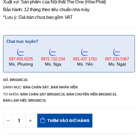
Xuất xứ: Sản phẩm của Nội thất The One (Hòa Phát)
Bảo hành: 12 tháng theo tiêu chuẩn nhà máy
*Lưu ý: Giá bán chưa bao gồm VAT
Chat trực tuyến?
097.655.8225
0972.710.234
091.437.1761
097.233.5367
Ms. Phương
Ms. Nga
Ms. Yến
Ms. Ngát
MÃ:
BRI160C15
DANH MỤC:
BÀN CHÂN SẮT
,
BÀN NHÂN VIÊN
TỪ KHÓA:
BÀN CHÂN SẮT BRI160C15
,
BÀN CHUYÊN VIÊN BRI160C15
,
BÀN LÀM VIỆC BRI160C15
THÊM VÀO GIỎ HÀNG