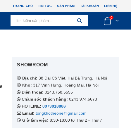
TRANG CHỦ
TIN TỨC
SẢN PHẨM
TÀI KHOẢN
LIÊN HỆ
0
SHOWROOM​
Địa chỉ:
38 Đại Cồ Việt, Hai Bà Trưng, Hà Nội
Kho:
317 Vĩnh Hưng, Hoàng Mai, Hà Nội
e
Điện thoại:
0243.758.5555
Chăm sóc khách hàng:
0243.974.6673
HOTLINE:
0973018886
Email:
tongkhotheone@gmail.com
Giờ làm việc:
8:30-18:00 từ Thứ 2 - Thứ 7