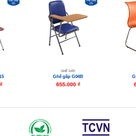
GHẾ GẤP
15
Ghế gấp G04B
G
₫
655.000
₫