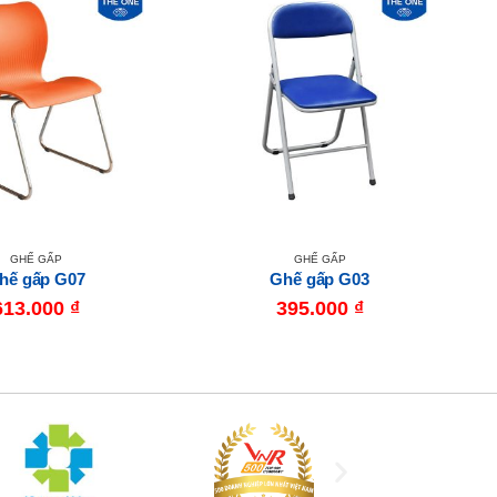
GHẾ GẤP
GHẾ GẤP
hế gấp G07
Ghế gấp G03
613.000
₫
395.000
₫