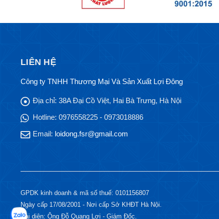
LIÊN HỆ
Công ty TNHH Thương Mại Và Sản Xuất Lợi Đông
Địa chỉ:
38A Đại Cồ Việt, Hai Bà Trưng, Hà Nội
Hotline:
0976558225 - 0973018886
Email:
loidong.fsr@gmail.com
GPDK kinh doanh & mã số thuế: 0101156807
Ngày cấp 17/08/2001 - Nơi cấp Sở KHĐT Hà Nội.
Đại diện: Ông Đỗ Quang Lợi - Giám Đốc.