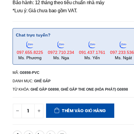
Bảo hành: 12 tháng theo tiêu chuẩn nhà máy
*Lưu ý: Giá chưa bao gồm VAT.
Chat trực tuyến?
097.655.8225
0972.710.234
091.437.1761
097.233.53
Ms. Phương
Ms. Nga
Ms. Yến
Ms. Ngát
MÃ:
G0898-PVC
DANH MỤC:
GHẾ GẤP
TỪ KHÓA:
GHẾ GẤP G0898
,
GHẾ GẤP THE ONE (HÒA PHÁT) G0898
THÊM VÀO GIỎ HÀNG