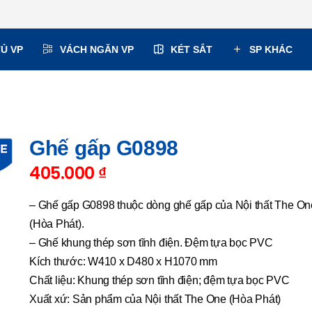
TỦ VP
VÁCH NGĂN VP
KÉT SẮT
SP KHÁC
Ghế gấp G0898
405.000
₫
– Ghế gấp G0898 thuộc dòng ghế gấp của Nội thất The On
(Hòa Phát).
– Ghế khung thép sơn tĩnh điện. Đệm tựa bọc PVC
Kích thước: W410 x D480 x H1070 mm
Chất liệu: Khung thép sơn tĩnh điện; đệm tựa bọc PVC
Xuất xứ: Sản phẩm của Nội thất The One (Hòa Phát)