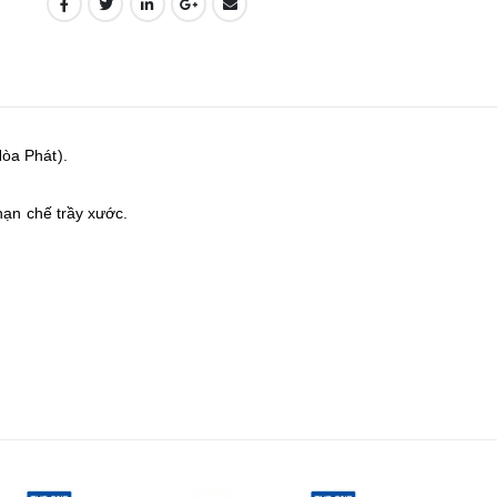
òa Phát).
hạn chế trầy xước.