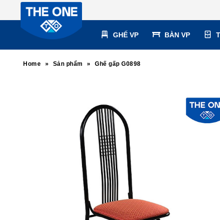
GHẾ VP
BÀN VP
Home
»
Sản phẩm
»
Ghế gấp G0898