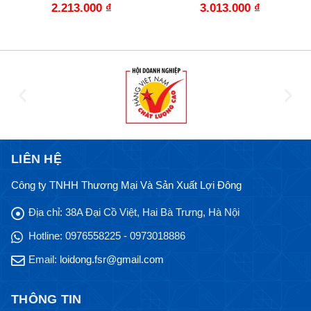
2.213.000
₫
3.013.000
₫
LIÊN HỆ
Công ty TNHH Thương Mại Và Sản Xuất Lợi Đông
Địa chỉ:
38A Đại Cồ Việt, Hai Bà Trưng, Hà Nội
Hotline:
0976558225 - 0973018886
Email:
loidong.fsr@gmail.com
THÔNG TIN