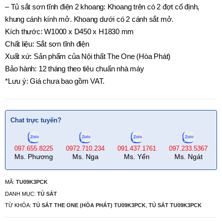
– Tủ sắt sơn tĩnh điện 2 khoang: Khoang trên có 2 đợt cố định,
khung cánh kính mở. Khoang dưới có 2 cánh sắt mở.
Kích thước: W1000 x D450 x H1830 mm
Chất liệu: Sắt sơn tĩnh điện
Xuất xứ: Sản phẩm của Nội thất The One (Hòa Phát)
Bảo hành: 12 tháng theo tiêu chuẩn nhà máy
*Lưu ý: Giá chưa bao gồm VAT.
Chat trực tuyến?
097.655.8225
0972.710.234
091.437.1761
097.233.5367
Ms. Phương
Ms. Nga
Ms. Yến
Ms. Ngát
MÃ:
TU09K3PCK
DANH MỤC:
TỦ SẮT
TỪ KHÓA:
TỦ SẮT THE ONE (HÒA PHÁT) TU09K3PCK
,
TỦ SẮT TU09K3PCK