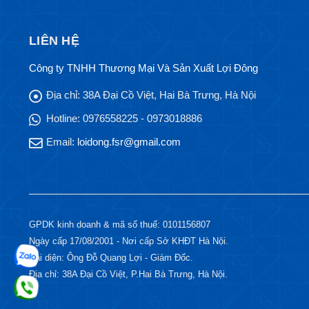
LIÊN HỆ
Công ty TNHH Thương Mại Và Sản Xuất Lợi Đông
Địa chỉ:
38A Đại Cồ Việt, Hai Bà Trưng, Hà Nội
Hotline:
0976558225 - 0973018886
Email:
loidong.fsr@gmail.com
GPDK kinh doanh & mã số thuế: 0101156807
Ngày cấp 17/08/2001 - Nơi cấp Sở KHĐT Hà Nội.
Đại diện: Ông Đỗ Quang Lợi - Giám Đốc.
Địa chỉ: 38A Đại Cồ Việt, P.Hai Bà Trưng, Hà Nội.