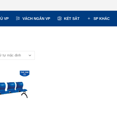
TỦ VP
VÁCH NGĂN VP
KÉT SẮT
SP KHÁC