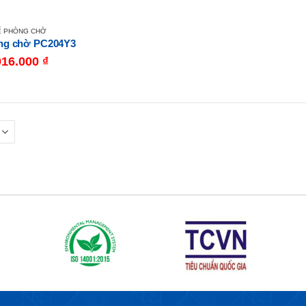
Ế PHÒNG CHỜ
ng chờ PC204Y3
016.000
₫