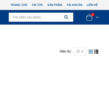
TRANG CHỦ
TIN TỨC
SẢN PHẨM
TÀI KHOẢN
LIÊN HỆ
0
Hiển thị: