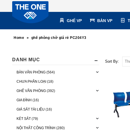
GHẾ VP
BÀN VP
Home
»
ghế phòng chờ giá rẻ PC204Y3
DANH MỤC
Sort By:
BÀN VĂN PHÒNG
(564)
CHƯA PHÂN LOẠI
(18)
GHẾ VĂN PHÒNG
(392)
GIA ĐÌNH
(16)
GIÁ SẮT TÀI LIỆU
(16)
KÉT SẮT
(79)
NỘI THẤT CÔNG TRÌNH
(280)