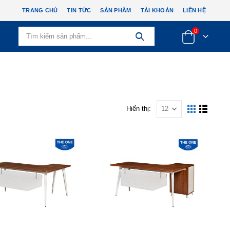
TRANG CHỦ
TIN TỨC
SẢN PHẨM
TÀI KHOẢN
LIÊN HỆ
0
Hiển thị: