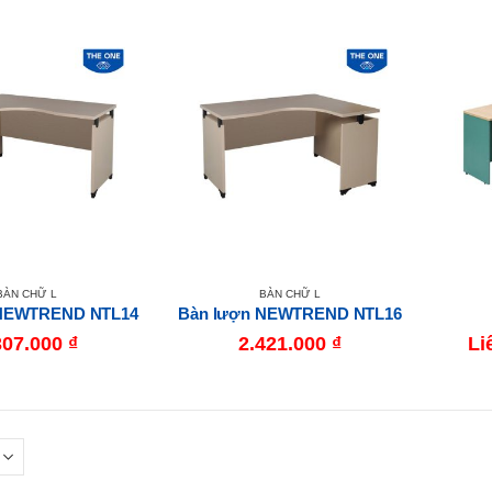
BÀN CHỮ L
BÀN CHỮ L
 NEWTREND NTL14
Bàn lượn NEWTREND NTL16
307.000
₫
2.421.000
₫
Li