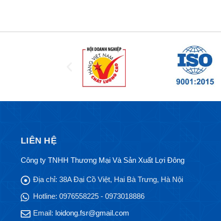
LIÊN HỆ
Công ty TNHH Thương Mại Và Sản Xuất Lợi Đông
Địa chỉ:
38A Đại Cồ Việt, Hai Bà Trưng, Hà Nội
Hotline:
0976558225 - 0973018886
Email:
loidong.fsr@gmail.com