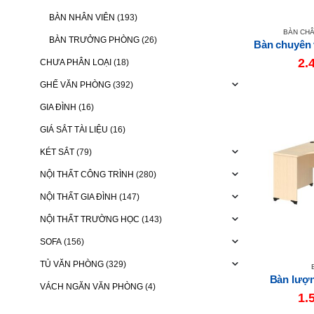
BÀN NHÂN VIÊN
(193)
BÀN CHÂ
BÀN TRƯỞNG PHÒNG
(26)
2.
CHƯA PHÂN LOẠI
(18)
GHẾ VĂN PHÒNG
(392)
GIA ĐÌNH
(16)
GIÁ SẮT TÀI LIỆU
(16)
KÉT SẮT
(79)
NỘI THẤT CÔNG TRÌNH
(280)
NỘI THẤT GIA ĐÌNH
(147)
NỘI THẤT TRƯỜNG HỌC
(143)
SOFA
(156)
TỦ VĂN PHÒNG
(329)
Bàn lượ
VÁCH NGĂN VĂN PHÒNG
(4)
1.