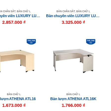
ÀN CHÂN SẮT
,
BÀN CHỮ L
BÀN CHÂN SẮT
,
BÀN CHỮ L
Bàn chuyên viên LUXURY LUXL16C10M6
Bàn chuyên viên LUXURY LUXL16HLC10M6
2.857.000
₫
3.325.000
₫
BÀN CHỮ L
BÀN CHỮ L
 lượn ATHENA ATL16
Bàn lượn ATHENA ATL16K
1.673.000
₫
1.766.000
₫