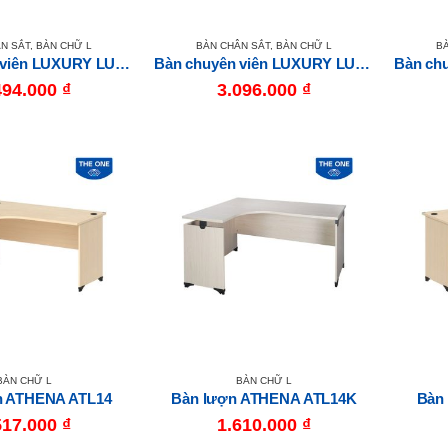
N SẮT
,
BÀN CHỮ L
BÀN CHÂN SẮT
,
BÀN CHỮ L
B
Bàn chuyên viên LUXURY LUXL14C10M6
Bàn chuyên viên LUXURY LUXL14HLC10M6
494.000
₫
3.096.000
₫
BÀN CHỮ L
BÀN CHỮ L
n ATHENA ATL14
Bàn lượn ATHENA ATL14K
Bàn
517.000
₫
1.610.000
₫