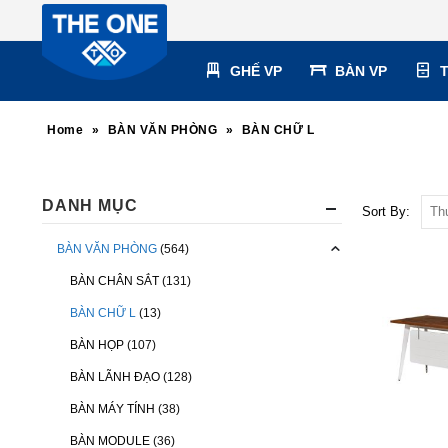
GHẾ VP
BÀN VP
Home
»
BÀN VĂN PHÒNG
»
BÀN CHỮ L
DANH MỤC
Sort By:
BÀN VĂN PHÒNG
(564)
BÀN CHÂN SẮT
(131)
BÀN CHỮ L
(13)
BÀN HỌP
(107)
BÀN LÃNH ĐẠO
(128)
BÀN MÁY TÍNH
(38)
BÀN MODULE
(36)