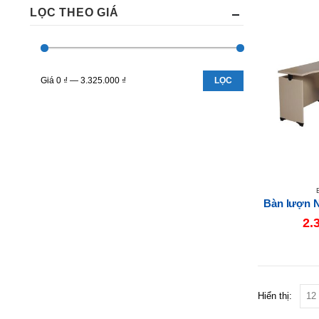
LỌC THEO GIÁ
Giá
0 ₫
—
3.325.000 ₫
LỌC
Bàn lượn
2.
Hiển thị: