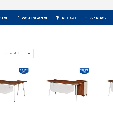
TỦ VP
VÁCH NGĂN VP
KÉT SẮT
SP KHÁC