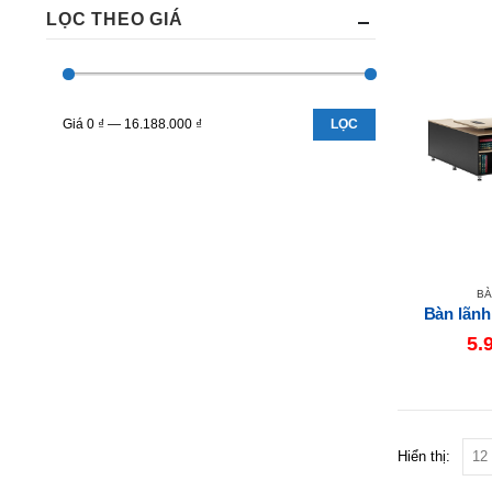
LỌC THEO GIÁ
Giá
0 ₫
—
16.188.000 ₫
LỌC
BÀ
Bàn lãn
5.
Hiển thị: