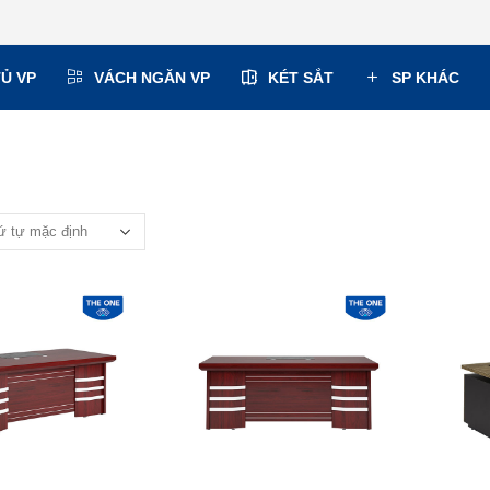
TỦ VP
VÁCH NGĂN VP
KÉT SẮT
SP KHÁC