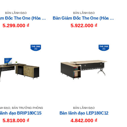
BÀN LÃNH ĐẠO
BÀN LÃNH ĐẠO
Bàn Giám Đốc The One (Hòa Phát) LUXB1890V8
Bàn Giám Đốc The One (Hòa Phát) LUXB2010V8
5.299.000
₫
5.922.000
₫
NH ĐẠO
,
BÀN TRƯỞNG PHÒNG
BÀN LÃNH ĐẠO
lãnh đạo BRIP180C15
Bàn lãnh đạo LEP180C12
5.818.000
₫
4.842.000
₫