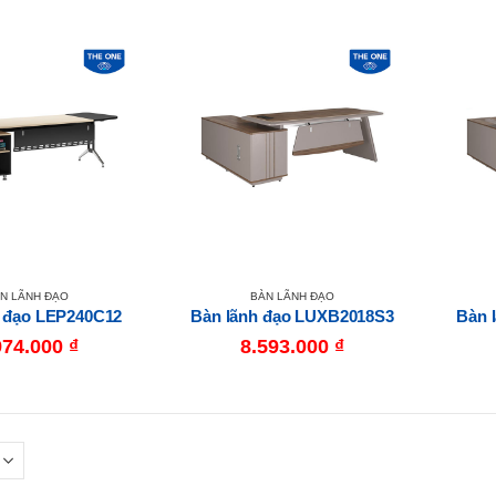
N LÃNH ĐẠO
BÀN LÃNH ĐẠO
h đạo LEP240C12
Bàn lãnh đạo LUXB2018S3
Bàn 
974.000
₫
8.593.000
₫