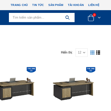
TRANG CHỦ
TIN TỨC
SẢN PHẨM
TÀI KHOẢN
LIÊN HỆ
0
Hiển thị: