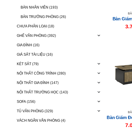
BÀN NHÂN VIÊN
(193)
BÀ
BÀN TRƯỞNG PHÒNG
(26)
Bàn Giám
3.
CHƯA PHÂN LOẠI
(18)
GHẾ VĂN PHÒNG
(392)
GIA ĐÌNH
(16)
GIÁ SẮT TÀI LIỆU
(16)
KÉT SẮT
(79)
NỘI THẤT CÔNG TRÌNH
(280)
NỘI THẤT GIA ĐÌNH
(147)
NỘI THẤT TRƯỜNG HỌC
(143)
SOFA
(156)
TỦ VĂN PHÒNG
(329)
BÀ
VÁCH NGĂN VĂN PHÒNG
(4)
7.