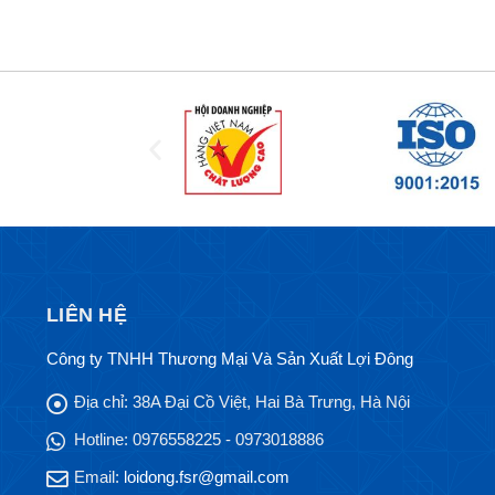
LIÊN HỆ
Công ty TNHH Thương Mại Và Sản Xuất Lợi Đông
Địa chỉ:
38A Đại Cồ Việt, Hai Bà Trưng, Hà Nội
Hotline:
0976558225 - 0973018886
Email:
loidong.fsr@gmail.com