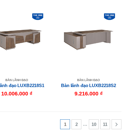
BÀN LÃNH ĐẠO
BÀN LÃNH ĐẠO
lãnh đạo LUXB2218S1
Bàn lãnh đạo LUXB2218S2
10.006.000
₫
9.216.000
₫
…
1
2
10
11