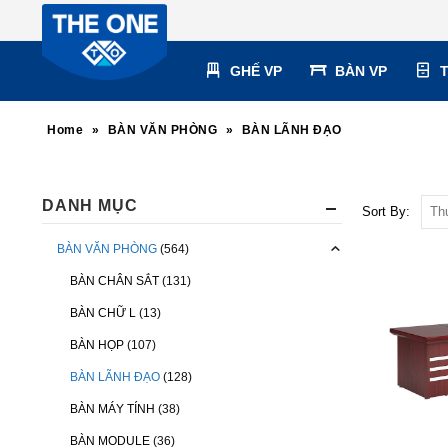
GHẾ VP
BÀN VP
Home
»
BÀN VĂN PHÒNG
»
BÀN LÃNH ĐẠO
DANH MỤC
Sort By:
BÀN VĂN PHÒNG
(564)
BÀN CHÂN SẮT
(131)
BÀN CHỮ L
(13)
BÀN HỌP
(107)
BÀN LÃNH ĐẠO
(128)
BÀN MÁY TÍNH
(38)
BÀN MODULE
(36)