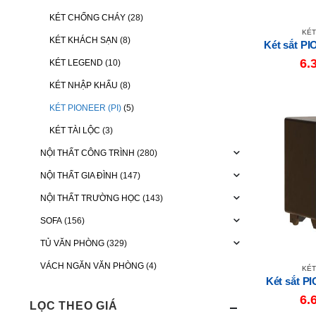
KÉT CHỐNG CHÁY
(28)
KÉT
KÉT KHÁCH SẠN
(8)
Két sắt P
6.
KÉT LEGEND
(10)
KÉT NHẬP KHẨU
(8)
KÉT PIONEER (PI)
(5)
KÉT TÀI LỘC
(3)
NỘI THẤT CÔNG TRÌNH
(280)
NỘI THẤT GIA ĐÌNH
(147)
NỘI THẤT TRƯỜNG HỌC
(143)
SOFA
(156)
TỦ VĂN PHÒNG
(329)
VÁCH NGĂN VĂN PHÒNG
(4)
KÉT
Két sắt 
6.
LỌC THEO GIÁ