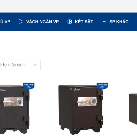
TỦ VP
VÁCH NGĂN VP
KÉT SẮT
SP KHÁC