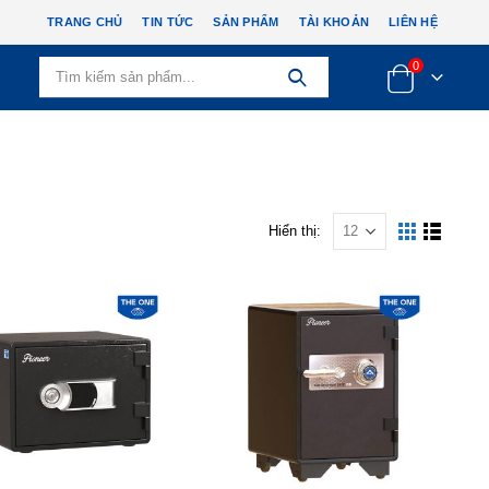
TRANG CHỦ
TIN TỨC
SẢN PHẨM
TÀI KHOẢN
LIÊN HỆ
0
Hiển thị: