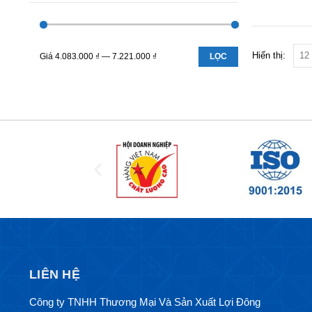
Hiển thị:
Giá
4.083.000 ₫
—
7.221.000 ₫
LỌC
LIÊN HỆ
Công ty TNHH Thương Mại Và Sản Xuất Lợi Đông