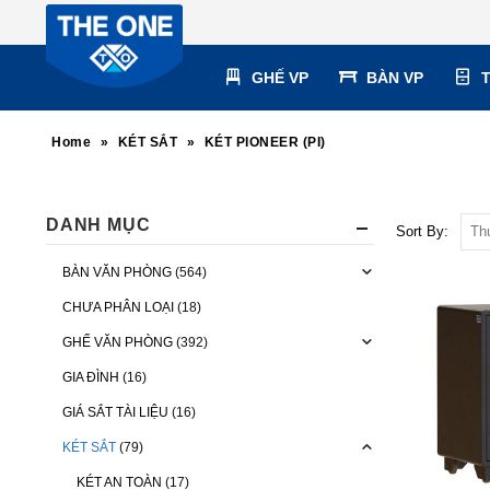
GHẾ VP
BÀN VP
Home
»
KÉT SẮT
»
KÉT PIONEER (PI)
DANH MỤC
Sort By:
BÀN VĂN PHÒNG
(564)
CHƯA PHÂN LOẠI
(18)
GHẾ VĂN PHÒNG
(392)
GIA ĐÌNH
(16)
GIÁ SẮT TÀI LIỆU
(16)
KÉT SẮT
(79)
KÉT AN TOÀN
(17)