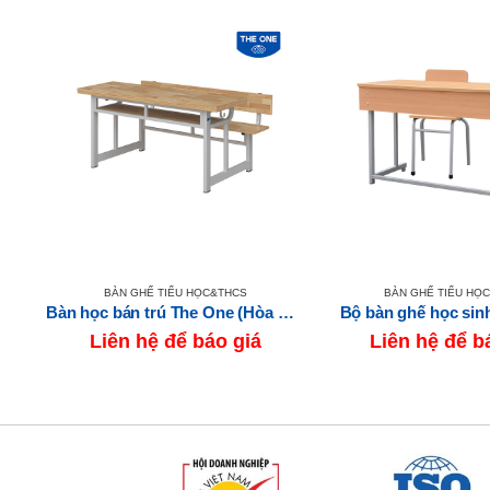
BÀN GHẾ TIỂU HỌC&THCS
BÀN GHẾ TIỂU HỌ
Bộ bàn ghế học sinh BHS108 + GHS108
Bàn học bán trú The One (Hòa Phát) BBT104
Bộ bàn ghế học si
Liên hệ để báo giá
Liên hệ để b