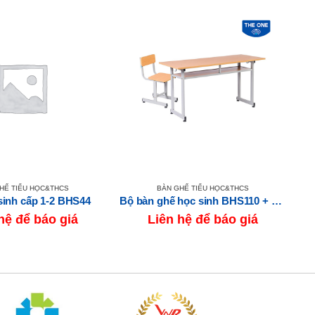
HẾ TIỂU HỌC&THCS
BÀN GHẾ TIỂU HỌC&THCS
sinh cấp 1-2 BHS44
Bộ bàn ghế học sinh BHS110 + GHS110
hệ để báo giá
Liên hệ để báo giá