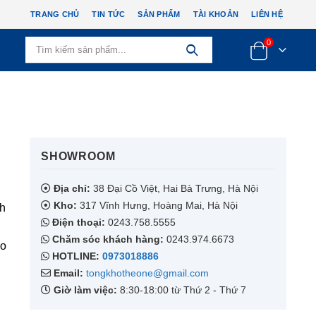
TRANG CHỦ
TIN TỨC
SẢN PHẨM
TÀI KHOẢN
LIÊN HỆ
0
SHOWROOM​
Địa chỉ:
38 Đại Cồ Việt, Hai Bà Trưng, Hà Nội
Kho:
317 Vĩnh Hưng, Hoàng Mai, Hà Nội
nh
Điện thoại:
0243.758.5555
Chăm sóc khách hàng:
0243.974.6673
ạo
HOTLINE:
0973018886
Email:
tongkhotheone@gmail.com
Giờ làm việc:
8:30-18:00 từ Thứ 2 - Thứ 7