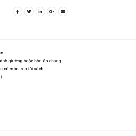
ện.
hành giường hoặc bàn ăn chung.
 có móc treo túi xách.
)