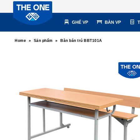
GHẾ VP
BÀN VP
Home
»
Sản phẩm
»
Bàn bán trú BBT101A