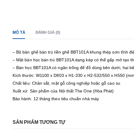
MÔ TẢ
ĐÁNH GIÁ (0)
– Bộ bàn ghế bán trú liền ghế BBT101A khung thép sơn tĩnh đi
– Mặt bàn học bán trú BBT101A dạng kép có thể gấp mở tạo t
– Bàn học BBT101A có ngăn trống để đồ dùng bên dưới, hai bên
Kích thước: W1100 x D803 x H1-330 x H2-532/550 x H550 (mm
Chất liệu: Chân sắt, mặt gỗ công nghiệp hoặc gỗ cao su
Xuất xứ: Sản phẩm của Nội thất The One (Hòa Phát)
Bảo hành: 12 tháng theo tiêu chuẩn nhà máy
SẢN PHẨM TƯƠNG TỰ