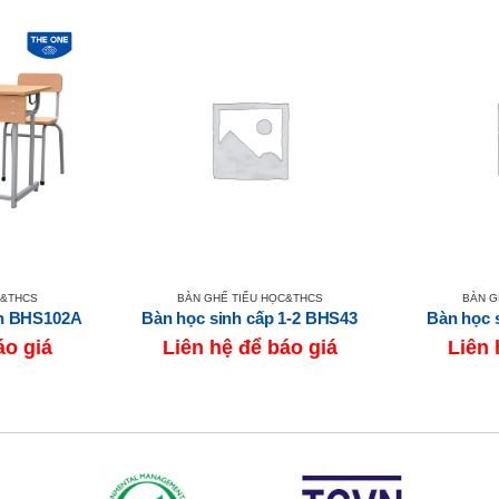
C&THCS
BÀN GHẾ TIỂU HỌC&THCS
BÀN G
nh BHS102A
Bàn học sinh cấp 1-2 BHS43
Bàn học 
áo giá
Liên hệ để báo giá
Liên 