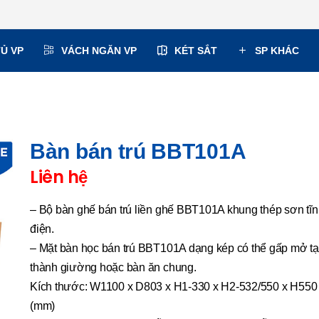
TỦ VP
VÁCH NGĂN VP
KÉT SẮT
SP KHÁC
Bàn bán trú BBT101A
Liên hệ
– Bộ bàn ghế bán trú liền ghế BBT101A khung thép sơn tĩ
điện.
– Mặt bàn học bán trú BBT101A dạng kép có thể gấp mở t
thành giường hoặc bàn ăn chung.
Kích thước: W1100 x D803 x H1-330 x H2-532/550 x H550
(mm)