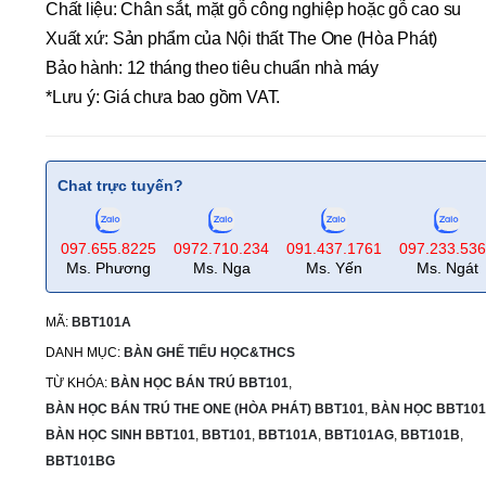
Chất liệu: Chân sắt, mặt gỗ công nghiệp hoặc gỗ cao su
Xuất xứ: Sản phẩm của Nội thất The One (Hòa Phát)
Bảo hành: 12 tháng theo tiêu chuẩn nhà máy
*Lưu ý: Giá chưa bao gồm VAT.
Chat trực tuyến?
097.655.8225
0972.710.234
091.437.1761
097.233.53
Ms. Phương
Ms. Nga
Ms. Yến
Ms. Ngát
MÃ:
BBT101A
DANH MỤC:
BÀN GHẾ TIỂU HỌC&THCS
TỪ KHÓA:
BÀN HỌC BÁN TRÚ BBT101
,
BÀN HỌC BÁN TRÚ THE ONE (HÒA PHÁT) BBT101
,
BÀN HỌC BBT101
BÀN HỌC SINH BBT101
,
BBT101
,
BBT101A
,
BBT101AG
,
BBT101B
,
BBT101BG