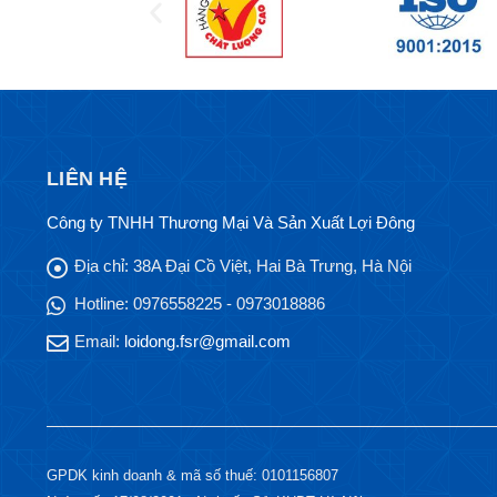
LIÊN HỆ
Công ty TNHH Thương Mại Và Sản Xuất Lợi Đông
Địa chỉ:
38A Đại Cồ Việt, Hai Bà Trưng, Hà Nội
Hotline:
0976558225 - 0973018886
Email:
loidong.fsr@gmail.com
GPDK kinh doanh & mã số thuế: 0101156807