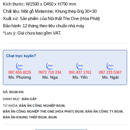
Kích thước: W1500 x D450 x H750 mm
Chất liệu: Mặt gỗ Melamine; Khung thép ống 30×30
Xuất xứ: Sản phẩm của Nội thất The One (Hòa Phát)
Bảo hành: 12 tháng theo tiêu chuẩn nhà máy
*Lưu ý: Giá chưa bao gồm VAT.
Chat trực tuyến?
097.655.8225
0972.710.234
091.437.1761
097.233.5367
Ms. Phương
Ms. Nga
Ms. Yến
Ms. Ngát
MÃ:
BG06-KN
DANH MỤC:
BÀN GẤP
TỪ KHÓA:
BÀN ĂN CÔNG NGHIỆP BG06
,
BÀN ĂN CÔNG NGHIỆP THE ONE (HÒA PHÁT) BG06
,
BÀN ĂN CÔNG TY BG06
,
BÀN ĂN KHUNG THÉP BG06
,
BG06