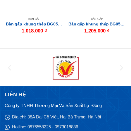
BÀN GẤP
BÀN GẤP
Bàn gấp khung thép BG05-514 có ngăn
Bàn gấp khung thép BG05-518 có ngăn
1.018.000
₫
1.205.000
₫
LIÊN HỆ
Công ty TNHH Thương Mại Và Sản Xuất Lợi Đông
Địa chỉ:
38A Đại Cồ Việt, Hai Bà Trưng, Hà Nội
Hotline:
0976558225 - 0973018886