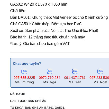
GA501: W420 x D570 x H850 mm
Chất liệu:
Bàn BA501: Khung thép; Mặt Veneer óc chó & kính cường 
Ghế GA501: Chân thép; Đệm tựa bọc PVC
Xuất xứ: Sản phẩm của Nội thất The One (Hòa Phát)
Bảo hành: 12 tháng theo tiêu chuẩn nhà máy
*Lưu ý: Giá bán chưa bao gồm VAT
Chat trực tuyến?
097.655.8225
0972.710.234
091.437.1761
097.233.53
Ms. Phương
Ms. Nga
Ms. Yến
Ms. Ngát
MÃ:
BA501
DANH MỤC:
BÀN GHẾ ĂN
TỪ KHÓA:
BÀN GHẾ ĂN BA501-GA501
,