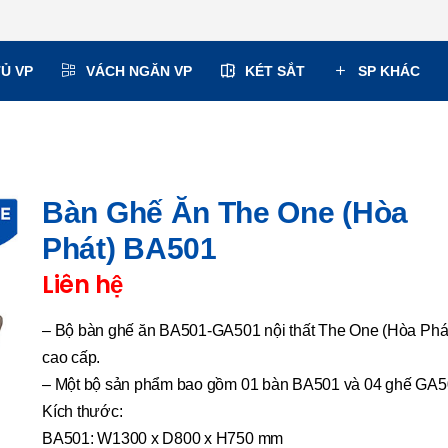
TỦ VP
VÁCH NGĂN VP
KÉT SẮT
SP KHÁC
Bàn Ghế Ăn The One (Hòa
Phát) BA501
Liên hệ
– Bộ bàn ghế ăn BA501-GA501 nội thất The One (Hòa Phá
cao cấp.
– Một bộ sản phẩm bao gồm 01 bàn BA501 và 04 ghế GA
Kích thước:
BA501: W1300 x D800 x H750 mm