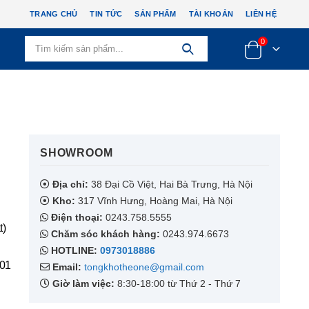
TRANG CHỦ
TIN TỨC
SẢN PHẨM
TÀI KHOẢN
LIÊN HỆ
0
SHOWROOM​
Địa chỉ:
38 Đại Cồ Việt, Hai Bà Trưng, Hà Nội
Kho:
317 Vĩnh Hưng, Hoàng Mai, Hà Nội
Điện thoại:
0243.758.5555
t)
Chăm sóc khách hàng:
0243.974.6673
HOTLINE:
0973018886
501
Email:
tongkhotheone@gmail.com
Giờ làm việc:
8:30-18:00 từ Thứ 2 - Thứ 7