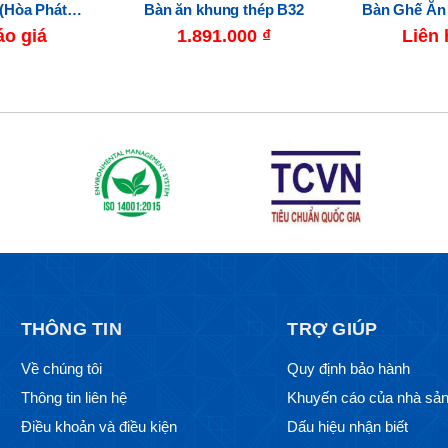
Bàn Ghế Ăn The One (Hòa Phát) HGB68B-HGG68
Bàn ăn khung thép B32
áo giá
1.891.000
₫
Liên 
THÔNG TIN
TRỢ GIÚP
Về chúng tôi
Quy định bảo hành
Thông tin liên hệ
Khuyến cáo của nhà sản
Điều khoản và điều kiện
Dấu hiệu nhận biết