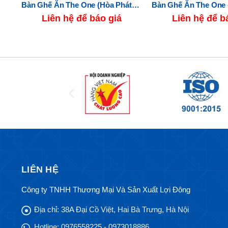
Ghế Ăn The One (Hòa Phát) HGG62
Bàn Ghế Ăn The One (Hòa Phát) HGB66B-HGG66
Liên hệ để báo giá
Liên hệ để b
LIÊN HỆ
Công ty TNHH Thương Mại Và Sản Xuất Lợi Đông
Địa chỉ:
38A Đại Cồ Việt, Hai Bà Trưng, Hà Nội
Hotline:
0976558225 - 0973018886