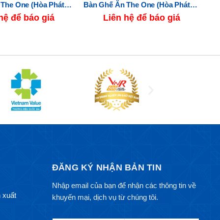
Bàn Ghế Ăn The One (Hòa Phát) HGB64A-HGG64
Bàn Ghế Ăn The One (Hòa Phát) HGB60-HGG60
hệ để báo giá
Liên hệ để báo giá
ĐĂNG KÝ NHẬN BẢN TIN
Nhập email của bạn để nhận các thông tin về
 xuất
khuyến mại, dịch vụ từ chúng tôi.