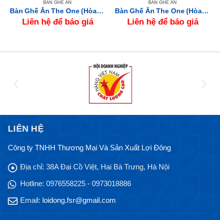
BÀN GHẾ ĂN
BÀN GHẾ ĂN
Bàn Ghế Ăn The One (Hòa Phát) HGB60B-HGG60
Bàn Ghế Ăn The One (Hòa Phát) HGB67B-HGG67
Liên hệ để báo giá
Liên hệ để báo giá
LIÊN HỆ
Công ty TNHH Thương Mại Và Sản Xuất Lợi Đông
Địa chỉ:
38A Đại Cồ Việt, Hai Bà Trưng, Hà Nội
Hotline:
0976558225 - 0973018886
Email:
loidong.fsr@gmail.com