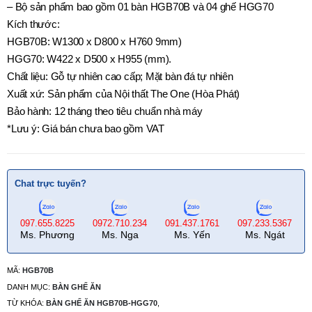
– Bộ sản phẩm bao gồm 01 bàn HGB70B và 04 ghế HGG70
Kích thước:
HGB70B: W1300 x D800 x H760 9mm)
HGG70: W422 x D500 x H955 (mm).
Chất liệu: Gỗ tự nhiên cao cấp; Mặt bàn đá tự nhiên
Xuất xứ: Sản phẩm của Nội thất The One (Hòa Phát)
Bảo hành: 12 tháng theo tiêu chuẩn nhà máy
*Lưu ý: Giá bán chưa bao gồm VAT
Chat trực tuyến?
097.655.8225
0972.710.234
091.437.1761
097.233.5367
Ms. Phương
Ms. Nga
Ms. Yến
Ms. Ngát
MÃ:
HGB70B
DANH MỤC:
BÀN GHẾ ĂN
TỪ KHÓA:
BÀN GHẾ ĂN HGB70B-HGG70
,