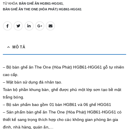
TỪ KHÓA:
BÀN GHẾ ĂN HGB61-HGG61
,
BÀN GHẾ ĂN THE ONE (HÒA PHÁT) HGB61-HGG61
MÔ TẢ
– Bộ bàn ghế ăn The One (Hòa Phát) HGB61-HGG61 gỗ tự nhiên
cao cấp.
– Mặt bàn sử dụng đá nhân tạo.
Toàn bộ phần khung bàn, ghế được phủ một lớp sơn tạo bề mặt
trắng bóng.
– Bộ sản phẩm bao gồm 01 bàn HGB61 và 06 ghế HGG61
– Sản phẩm bàn ghế ăn The One (Hòa Phát) HGB61-HGG61 có
thiết kế sang trọng thích hợp cho các không gian phòng ăn gia
đình, nhà hàng, quán ăn,…