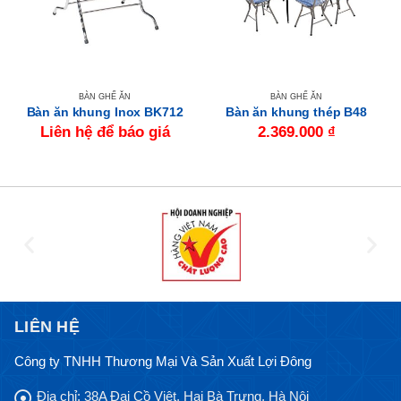
BÀN GHẾ ĂN
BÀN GHẾ ĂN
Bàn ăn khung Inox BK712
Bàn ăn khung thép B48
Liên hệ để báo giá
2.369.000
₫
LIÊN HỆ
Công ty TNHH Thương Mại Và Sản Xuất Lợi Đông
Địa chỉ:
38A Đại Cồ Việt, Hai Bà Trưng, Hà Nội