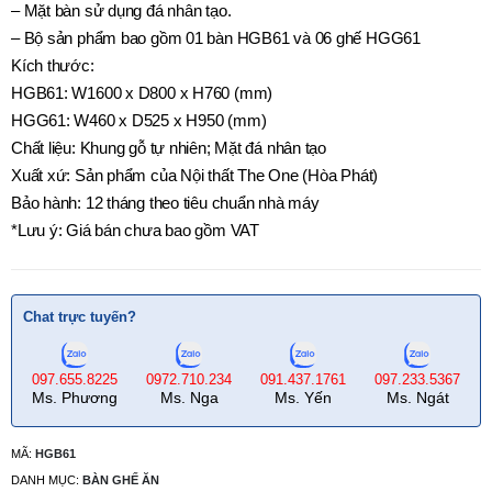
– Mặt bàn sử dụng đá nhân tạo.
– Bộ sản phẩm bao gồm 01 bàn HGB61 và 06 ghế HGG61
Kích thước:
HGB61: W1600 x D800 x H760 (mm)
HGG61: W460 x D525 x H950 (mm)
Chất liệu: Khung gỗ tự nhiên; Mặt đá nhân tạo
Xuất xứ: Sản phẩm của Nội thất The One (Hòa Phát)
Bảo hành: 12 tháng theo tiêu chuẩn nhà máy
*Lưu ý: Giá bán chưa bao gồm VAT
Chat trực tuyến?
097.655.8225
0972.710.234
091.437.1761
097.233.5367
Ms. Phương
Ms. Nga
Ms. Yến
Ms. Ngát
MÃ:
HGB61
DANH MỤC:
BÀN GHẾ ĂN