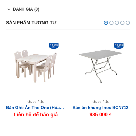
ĐÁNH GIÁ (0)
SẢN PHẨM TƯƠNG TỰ
BÀN GHẾ ĂN
BÀN GHẾ ĂN
Bàn Ghế Ăn The One (Hòa Phát) HGB65A-HGG65
Bàn ăn khung Inox BCN712
Liên hệ để báo giá
935.000
₫