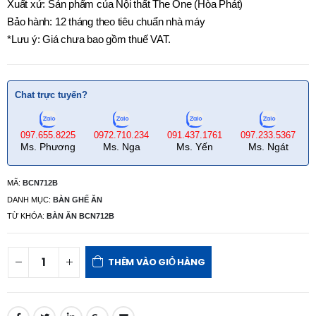
Xuất xứ: Sản phẩm của Nội thất The One (Hòa Phát)
Bảo hành: 12 tháng theo tiêu chuẩn nhà máy
*Lưu ý: Giá chưa bao gồm thuế VAT.
Chat trực tuyến?
097.655.8225
0972.710.234
091.437.1761
097.233.5367
Ms. Phương
Ms. Nga
Ms. Yến
Ms. Ngát
MÃ:
BCN712B
DANH MỤC:
BÀN GHẾ ĂN
TỪ KHÓA:
BÀN ĂN BCN712B
THÊM VÀO GIỎ HÀNG