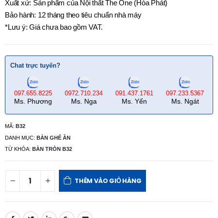
Xuất xứ: Sản phẩm của Nội thất The One (Hòa Phát)
Bảo hành: 12 tháng theo tiêu chuẩn nhà máy
*Lưu ý: Giá chưa bao gồm VAT.
Chat trực tuyến?
097.655.8225
0972.710.234
091.437.1761
097.233.5367
Ms. Phương
Ms. Nga
Ms. Yến
Ms. Ngát
MÃ:
B32
DANH MỤC:
BÀN GHẾ ĂN
TỪ KHÓA:
BÀN TRÒN B32
THÊM VÀO GIỎ HÀNG