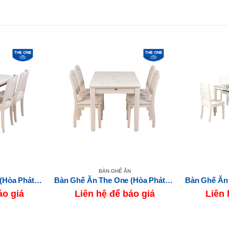
BÀN GHẾ ĂN
Bàn Ghế Ăn The One (Hòa Phát) HGB65A-HGG65
Bàn Ghế Ăn The One (Hòa Phát) HGB66B-HGG66
áo giá
Liên hệ để báo giá
Liên 