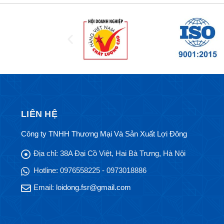
LIÊN HỆ
Công ty TNHH Thương Mại Và Sản Xuất Lợi Đông
Địa chỉ:
38A Đại Cồ Việt, Hai Bà Trưng, Hà Nội
Hotline:
0976558225 - 0973018886
Email:
loidong.fsr@gmail.com