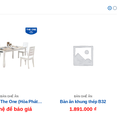
BÀN GHẾ ĂN
BÀN GHẾ ĂN
Bàn Ghế Ăn The One (Hòa Phát) HGB60B-HGG60
Bàn ăn khung thép B32
hệ để báo giá
1.891.000
₫