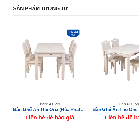
SẢN PHẨM TƯƠNG TỰ
BÀN GHẾ ĂN
BÀN GHẾ ĂN
18
Bàn Ghế Ăn The One (Hòa Phát) HGB66A-HGG66
Liên hệ để báo giá
Liên hệ để b