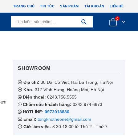
TRANG CHỦ
TIN TỨC
SẢN PHẨM
TÀI KHOẢN
LIÊN HỆ
0
SHOWROOM​
Địa chỉ:
38 Đại Cồ Việt, Hai Bà Trưng, Hà Nội
Kho:
317 Vĩnh Hưng, Hoàng Mai, Hà Nội
Điện thoại:
0243.758.5555
sơn
Chăm sóc khách hàng:
0243.974.6673
HOTLINE:
0973018886
Email:
tongkhotheone@gmail.com
Giờ làm việc:
8:30-18:00 từ Thứ 2 - Thứ 7