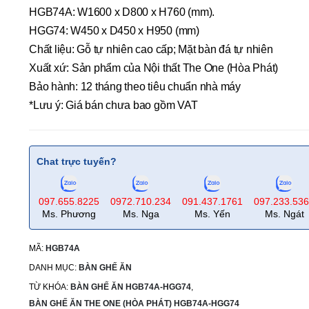
HGB74A: W1600 x D800 x H760 (mm).
HGG74: W450 x D450 x H950 (mm)
Chất liệu: Gỗ tự nhiên cao cấp; Mặt bàn đá tự nhiên
Xuất xứ: Sản phẩm của Nội thất The One (Hòa Phát)
Bảo hành: 12 tháng theo tiêu chuẩn nhà máy
*Lưu ý: Giá bán chưa bao gồm VAT
Chat trực tuyến?
097.655.8225
0972.710.234
091.437.1761
097.233.53
Ms. Phương
Ms. Nga
Ms. Yến
Ms. Ngát
MÃ:
HGB74A
DANH MỤC:
BÀN GHẾ ĂN
TỪ KHÓA:
BÀN GHẾ ĂN HGB74A-HGG74
,
BÀN GHẾ ĂN THE ONE (HÒA PHÁT) HGB74A-HGG74