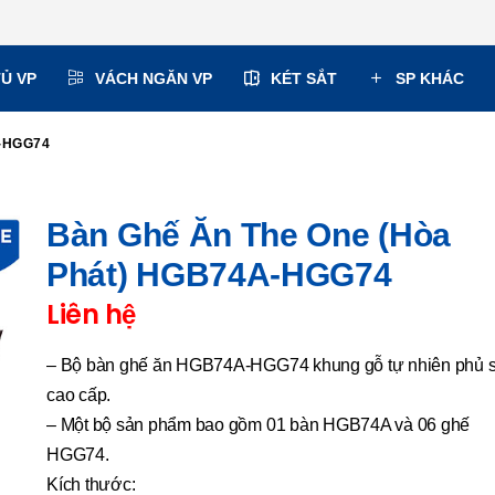
TỦ VP
VÁCH NGĂN VP
KÉT SẮT
SP KHÁC
A-HGG74
Bàn Ghế Ăn The One (Hòa
Phát) HGB74A-HGG74
Liên hệ
– Bộ bàn ghế ăn HGB74A-HGG74 khung gỗ tự nhiên phủ 
cao cấp.
– Một bộ sản phẩm bao gồm 01 bàn HGB74A và 06 ghế
HGG74.
Kích thước: