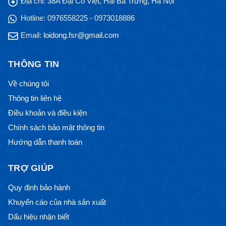
Địa chỉ:
38A Đại Cồ Việt, Hai Bà Trưng, Hà Nội
Hotline:
0976558225 - 0973018886
Email:
loidong.fsr@gmail.com
THÔNG TIN
Về chúng tôi
Thông tin liên hệ
Điều khoản và điều kiện
Chính sách bảo mật thông tin
Hướng dẫn thanh toán
TRỢ GIÚP
Quy định bảo hành
Khuyến cáo của nhà sản xuất
Dấu hiệu nhận biết