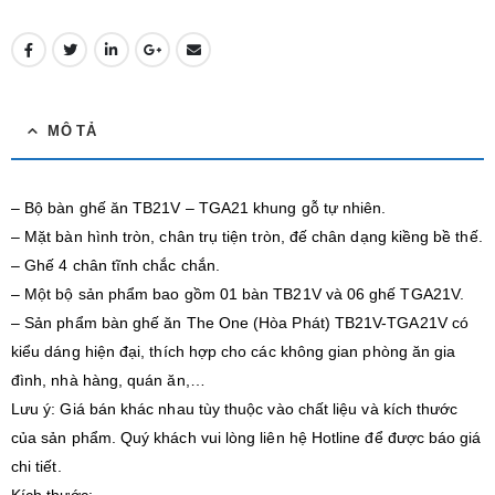
MÔ TẢ
– Bộ bàn ghế ăn TB21V – TGA21 khung gỗ tự nhiên.
– Mặt bàn hình tròn, chân trụ tiện tròn, đế chân dạng kiềng bề thế.
– Ghế 4 chân tĩnh chắc chắn.
– Một bộ sản phẩm bao gồm 01 bàn TB21V và 06 ghế TGA21V.
– Sản phẩm bàn ghế ăn The One (Hòa Phát) TB21V-TGA21V có
kiểu dáng hiện đại, thích hợp cho các không gian phòng ăn gia
đình, nhà hàng, quán ăn,…
Lưu ý: Giá bán khác nhau tùy thuộc vào chất liệu và kích thước
của sản phẩm. Quý khách vui lòng liên hệ Hotline để được báo giá
chi tiết.
Kích thước: