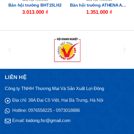
BÀN HỘI TRƯỜNG
BÀN HỘI TRƯỜNG
Bàn hội trường BHT15LH2
Bàn hội trường ATHENA AT1550D
3.013.000
₫
1.351.000
₫
LIÊN HỆ
Công ty TNHH Thương Mại Và Sản Xuất Lợi Đông
Địa chỉ:
38A Đại Cồ Việt, Hai Bà Trưng, Hà Nội
Hotline:
0976558225 - 0973018886
Email:
loidong.fsr@gmail.com