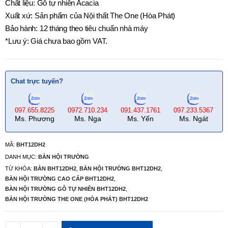
Chất liệu: Gỗ tự nhiên Acacia
Xuất xứ: Sản phẩm của Nội thất The One (Hòa Phát)
Bảo hành: 12 tháng theo tiêu chuẩn nhà máy
*Lưu ý: Giá chưa bao gồm VAT.
Chat trực tuyến?
097.655.8225
0972.710.234
091.437.1761
097.233.5367
Ms. Phương
Ms. Nga
Ms. Yến
Ms. Ngát
MÃ:
BHT12DH2
DANH MỤC:
BÀN HỘI TRƯỜNG
TỪ KHÓA:
BÀN BHT12DH2
,
BÀN HỘI TRƯỜNG BHT12DH2
,
BÀN HỘI TRƯỜNG CAO CẤP BHT12DH2
,
BÀN HỘI TRƯỜNG GỖ TỰ NHIÊN BHT12DH2
,
BÀN HỘI TRƯỜNG THE ONE (HÒA PHÁT) BHT12DH2