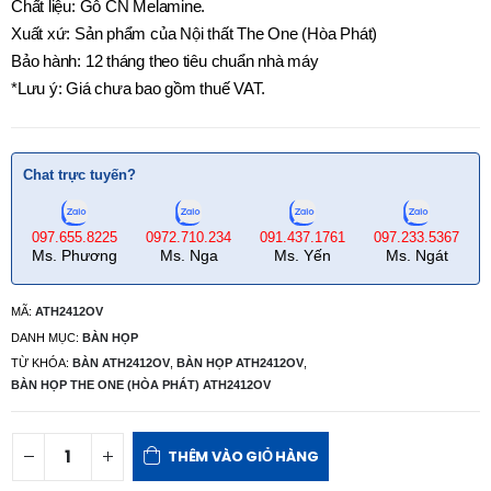
Chất liệu: Gỗ CN Melamine.
Xuất xứ: Sản phẩm của Nội thất The One (Hòa Phát)
Bảo hành: 12 tháng theo tiêu chuẩn nhà máy
*Lưu ý: Giá chưa bao gồm thuế VAT.
Chat trực tuyến?
097.655.8225
0972.710.234
091.437.1761
097.233.5367
Ms. Phương
Ms. Nga
Ms. Yến
Ms. Ngát
MÃ:
ATH2412OV
DANH MỤC:
BÀN HỌP
TỪ KHÓA:
BÀN ATH2412OV
,
BÀN HỌP ATH2412OV
,
BÀN HỌP THE ONE (HÒA PHÁT) ATH2412OV
THÊM VÀO GIỎ HÀNG