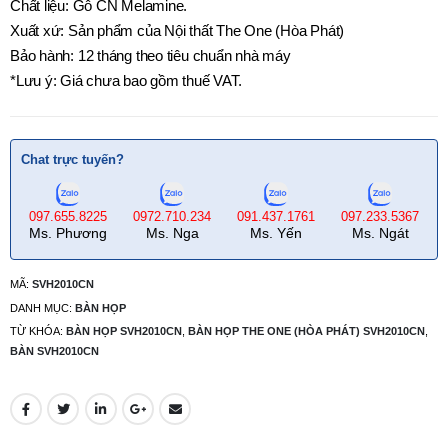
Chất liệu: Gỗ CN Melamine.
Xuất xứ: Sản phẩm của Nội thất The One (Hòa Phát)
Bảo hành: 12 tháng theo tiêu chuẩn nhà máy
*Lưu ý: Giá chưa bao gồm thuế VAT.
Chat trực tuyến?
097.655.8225
0972.710.234
091.437.1761
097.233.5367
Ms. Phương
Ms. Nga
Ms. Yến
Ms. Ngát
MÃ:
SVH2010CN
DANH MỤC:
BÀN HỌP
TỪ KHÓA:
BÀN HỌP SVH2010CN
,
BÀN HỌP THE ONE (HÒA PHÁT) SVH2010CN
,
BÀN SVH2010CN