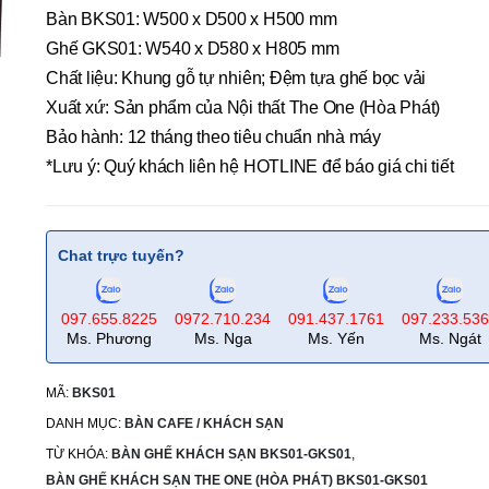
Bàn BKS01: W500 x D500 x H500 mm
Ghế GKS01: W540 x D580 x H805 mm
Chất liệu: Khung gỗ tự nhiên; Đệm tựa ghế bọc vải
Xuất xứ: Sản phẩm của Nội thất The One (Hòa Phát)
Bảo hành: 12 tháng theo tiêu chuẩn nhà máy
*Lưu ý: Quý khách liên hệ HOTLINE để báo giá chi tiết
Chat trực tuyến?
097.655.8225
0972.710.234
091.437.1761
097.233.53
Ms. Phương
Ms. Nga
Ms. Yến
Ms. Ngát
MÃ:
BKS01
DANH MỤC:
BÀN CAFE / KHÁCH SẠN
TỪ KHÓA:
BÀN GHẾ KHÁCH SẠN BKS01-GKS01
,
BÀN GHẾ KHÁCH SẠN THE ONE (HÒA PHÁT) BKS01-GKS01