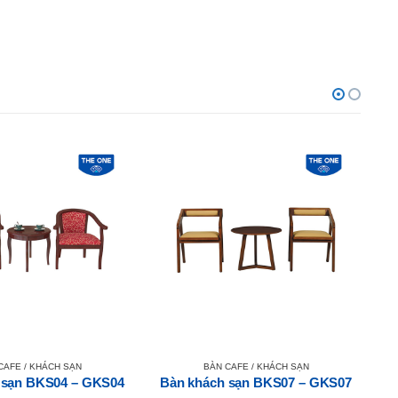
CAFE / KHÁCH SẠN
BÀN CAFE / KHÁCH SẠN
 sạn BKS04 – GKS04
Bàn khách sạn BKS07 – GKS07
B