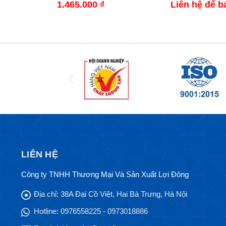
1.465.000
₫
Liên hệ để b
LIÊN HỆ
Công ty TNHH Thương Mại Và Sản Xuất Lợi Đông
Địa chỉ:
38A Đại Cồ Việt, Hai Bà Trưng, Hà Nội
Hotline:
0976558225 - 0973018886