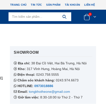
TRANG CHỦ
TIN TỨC
SẢN PHẨM
TÀI KHOẢN
LIÊN HỆ
0
SHOWROOM​
Địa chỉ:
38 Đại Cồ Việt, Hai Bà Trưng, Hà Nội
Kho:
317 Vĩnh Hưng, Hoàng Mai, Hà Nội
Điện thoại:
0243.758.5555
01
Chăm sóc khách hàng:
0243.974.6673
HOTLINE:
0973018886
Email:
tongkhotheone@gmail.com
Giờ làm việc:
8:30-18:00 từ Thứ 2 - Thứ 7