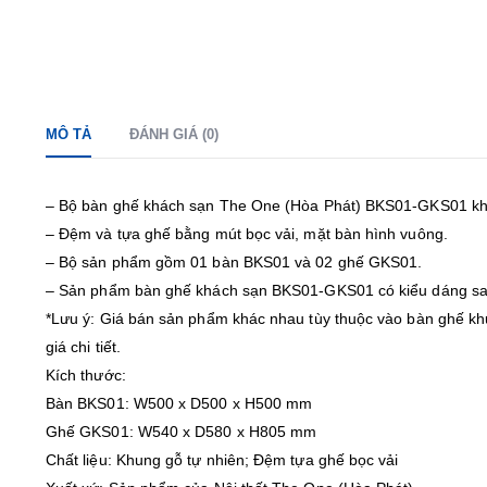
MÔ TẢ
ĐÁNH GIÁ (0)
– Bộ bàn ghế khách sạn The One (Hòa Phát) BKS01-GKS01 khu
– Đệm và tựa ghế bằng mút bọc vải, mặt bàn hình vuông.
– Bộ sản phẩm gồm 01 bàn BKS01 và 02 ghế GKS01.
– Sản phẩm bàn ghế khách sạn BKS01-GKS01 có kiểu dáng san
*Lưu ý: Giá bán sản phẩm khác nhau tùy thuộc vào bàn ghế khu
giá chi tiết.
Kích thước:
Bàn BKS01: W500 x D500 x H500 mm
Ghế GKS01: W540 x D580 x H805 mm
Chất liệu: Khung gỗ tự nhiên; Đệm tựa ghế bọc vải