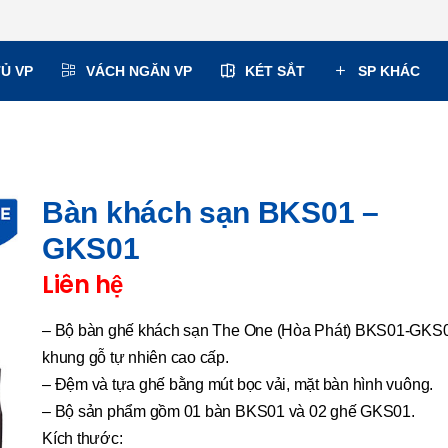
TỦ VP
VÁCH NGĂN VP
KÉT SẮT
SP KHÁC
Bàn khách sạn BKS01 –
GKS01
Liên hệ
– Bộ bàn ghế khách sạn The One (Hòa Phát) BKS01-GKS
khung gỗ tự nhiên cao cấp.
– Đệm và tựa ghế bằng mút bọc vải, mặt bàn hình vuông.
– Bộ sản phẩm gồm 01 bàn BKS01 và 02 ghế GKS01.
Kích thước: