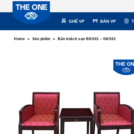
GHẾ VP
BÀN VP
Home
»
Sản phẩm
»
Bàn khách sạn BKS01 – GKS01