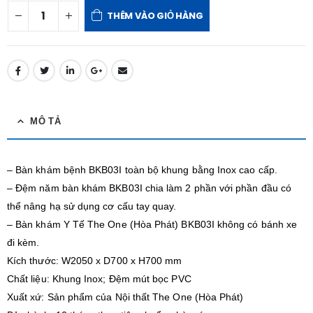
THÊM VÀO GIỎ HÀNG
MÔ TẢ
– Bàn khám bệnh BKB03I toàn bộ khung bằng Inox cao cấp.
– Đệm năm bàn khám BKB03I chia làm 2 phần với phần đầu có
thể nâng hạ sử dụng cơ cấu tay quay.
– Bàn khám Y Tế The One (Hòa Phát) BKB03I không có bánh xe
đi kèm.
Kích thước: W2050 x D700 x H700 mm
Chất liệu: Khung Inox; Đệm mút bọc PVC
Xuất xứ: Sản phẩm của Nội thất The One (Hòa Phát)