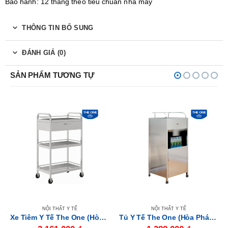
Bảo hành: 12 tháng theo tiêu chuẩn nhà máy
THÔNG TIN BỔ SUNG
ĐÁNH GIÁ (0)
SẢN PHẨM TƯƠNG TỰ
NỘI THẤT Y TẾ
NỘI THẤT Y TẾ
Xe Tiêm Y Tế The One (Hòa Phát) XE3T01I
Tủ Y Tế The One (Hòa Phát) TYT01I430