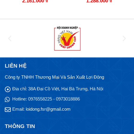
2.161.000
₫
1.288.000
₫
LIÊN HỆ
Công ty TNHH Thương Mại Và Sản Xuất Lợi Đông
Địa chỉ:
38A Đại Cồ Việt, Hai Bà Trưng, Hà Nội
Hotline:
0976558225 - 0973018886
Email:
loidong.fsr@gmail.com
THÔNG TIN