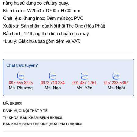
nâng hạ sử dụng cơ cấu tay quay.
Kích thước: W2050 x D700 x H700 mm
Chất liệu: Khung Inox; Đệm mút bọc PVC
Xuất xứ: Sản phẩm của Nội thất The One (Hòa Phát)
Bảo hành: 12 tháng theo tiêu chuẩn nhà máy
*Lưu ý: Giá chưa bao gồm đệm và VAT.
Chat trực tuyến?
097.655.8225
0972.710.234
091.437.1761
097.233.5367
Ms. Phương
Ms. Nga
Ms. Yến
Ms. Ngát
MÃ:
BKB03I
DANH MỤC:
NỘI THẤT Y TẾ
TỪ KHÓA:
BÀN KHÁM BỆNH BKB03I
,
BÀN KHÁM BỆNH THE ONE (HÒA PHÁT) BKB03I