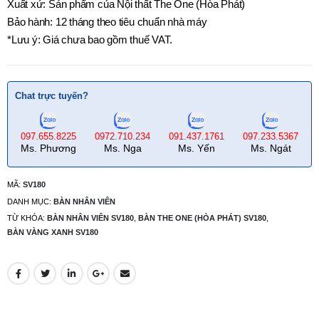
Xuất xứ: Sản phẩm của Nội thất The One (Hòa Phát)
Bảo hành: 12 tháng theo tiêu chuẩn nhà máy
*Lưu ý: Giá chưa bao gồm thuế VAT.
Chat trực tuyến?
097.655.8225
0972.710.234
091.437.1761
097.233.5367
Ms. Phương
Ms. Nga
Ms. Yến
Ms. Ngát
MÃ:
SV180
DANH MỤC:
BÀN NHÂN VIÊN
TỪ KHÓA:
BÀN NHÂN VIÊN SV180
,
BÀN THE ONE (HÒA PHÁT) SV180
,
BÀN VÀNG XANH SV180