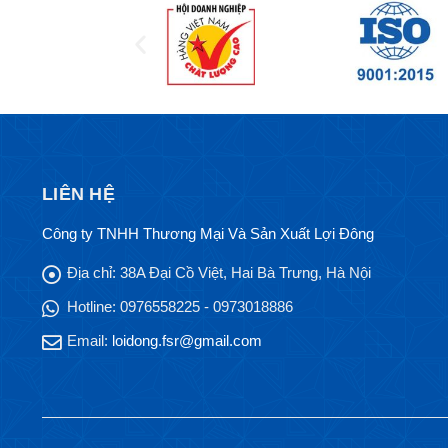
LIÊN HỆ
Công ty TNHH Thương Mại Và Sản Xuất Lợi Đông
Địa chỉ:
38A Đại Cồ Việt, Hai Bà Trưng, Hà Nội
Hotline:
0976558225 - 0973018886
Email:
loidong.fsr@gmail.com