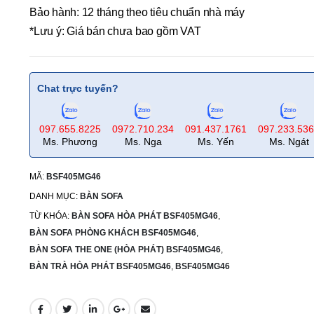
Bảo hành: 12 tháng theo tiêu chuẩn nhà máy
*Lưu ý: Giá bán chưa bao gồm VAT
Chat trực tuyến?
097.655.8225
0972.710.234
091.437.1761
097.233.53
Ms. Phương
Ms. Nga
Ms. Yến
Ms. Ngát
MÃ:
BSF405MG46
DANH MỤC:
BÀN SOFA
TỪ KHÓA:
BÀN SOFA HÒA PHÁT BSF405MG46
,
BÀN SOFA PHÒNG KHÁCH BSF405MG46
,
BÀN SOFA THE ONE (HÒA PHÁT) BSF405MG46
,
BÀN TRÀ HÒA PHÁT BSF405MG46
,
BSF405MG46