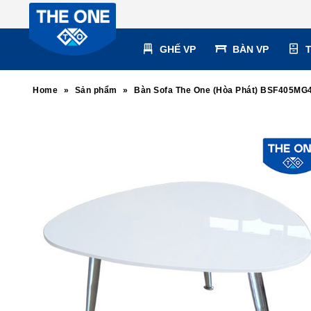
GHẾ VP
BÀN VP
Home
»
Sản phẩm
»
Bàn Sofa The One (Hòa Phát) BSF405MG