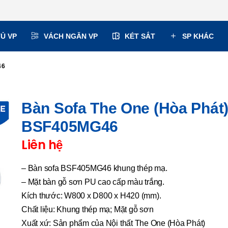
TỦ VP
VÁCH NGĂN VP
KÉT SẮT
SP KHÁC
46
Bàn Sofa The One (Hòa Phát
BSF405MG46
Liên hệ
– Bàn sofa BSF405MG46 khung thép mạ.
– Mặt bàn gỗ sơn PU cao cấp màu trắng.
Kích thước: W800 x D800 x H420 (mm).
Chất liệu: Khung thép mạ; Mặt gỗ sơn
Xuất xứ: Sản phẩm của Nội thất The One (Hòa Phát)