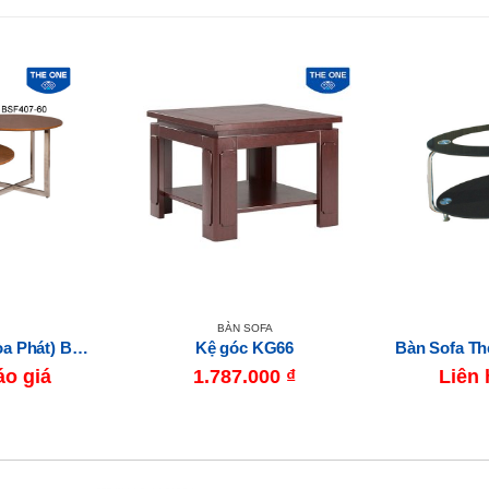
BÀN SOFA
Bàn Sofa The One (Hòa Phát) BSF407-60
Kệ góc KG66
áo giá
1.787.000
₫
Liên 