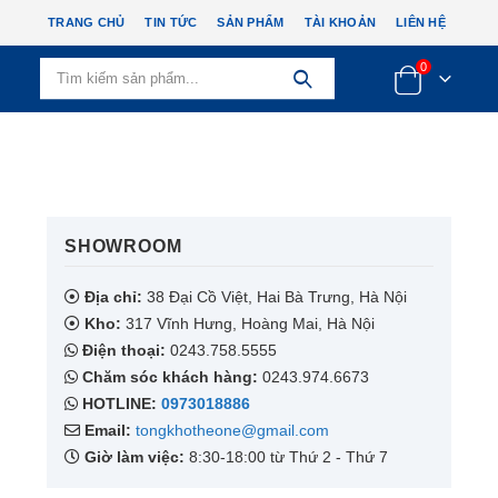
TRANG CHỦ
TIN TỨC
SẢN PHẨM
TÀI KHOẢN
LIÊN HỆ
0
)
SHOWROOM​
Địa chỉ:
38 Đại Cồ Việt, Hai Bà Trưng, Hà Nội
Kho:
317 Vĩnh Hưng, Hoàng Mai, Hà Nội
Điện thoại:
0243.758.5555
Chăm sóc khách hàng:
0243.974.6673
HOTLINE:
0973018886
Email:
tongkhotheone@gmail.com
Giờ làm việc:
8:30-18:00 từ Thứ 2 - Thứ 7