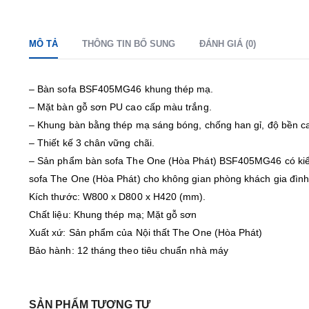
MÔ TẢ
THÔNG TIN BỔ SUNG
ĐÁNH GIÁ (0)
– Bàn sofa BSF405MG46 khung thép mạ.
– Mặt bàn gỗ sơn PU cao cấp màu trắng.
– Khung bàn bằng thép mạ sáng bóng, chống han gỉ, độ bền c
– Thiết kế 3 chân vững chãi.
– Sản phẩm bàn sofa The One (Hòa Phát) BSF405MG46 có kiểu
sofa The One (Hòa Phát) cho không gian phòng khách gia đìn
Kích thước: W800 x D800 x H420 (mm).
Chất liệu: Khung thép mạ; Mặt gỗ sơn
Xuất xứ: Sản phẩm của Nội thất The One (Hòa Phát)
Bảo hành: 12 tháng theo tiêu chuẩn nhà máy
SẢN PHẨM TƯƠNG TỰ