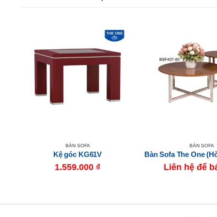
BÀN SOFA
BÀN SOFA
Bàn Sofa The One (Hòa Phát) BSF601
Kệ góc KG61V
1.559.000
₫
Liên hệ để b