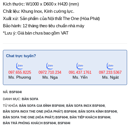
Kích thước: W1000 x D600 x H420 (mm)
Chất liệu: Khung Inox, Kính cường lực.
Xuất xứ: Sản phẩm của Nội thất The One (Hòa Phát)
Bảo hành: 12 tháng theo tiêu chuẩn nhà máy
*Lưu ý: Giá bán chưa bao gồm VAT
Chat trực tuyến?
097.655.8225
0972.710.234
091.437.1761
097.233.5367
Ms. Phương
Ms. Nga
Ms. Yến
Ms. Ngát
MÃ:
BSF604I
DANH MỤC:
BÀN SOFA
TỪ KHÓA:
BÀN SOFA GIA ĐÌNH BSF604I
,
BÀN SOFA INOX BSF604I
,
BÀN SOFA INOX THE ONE (HÒA PHÁT) BSF604I
,
BÀN SOFA KÍNH BSF604I
,
BÀN SOFA THE ONE (HÒA PHÁT) BSF604I
,
BÀN TIẾP KHÁCH BSF604I
,
BÀN TRÀ PHÒNG KHÁCH BSF604I
,
BSF604I