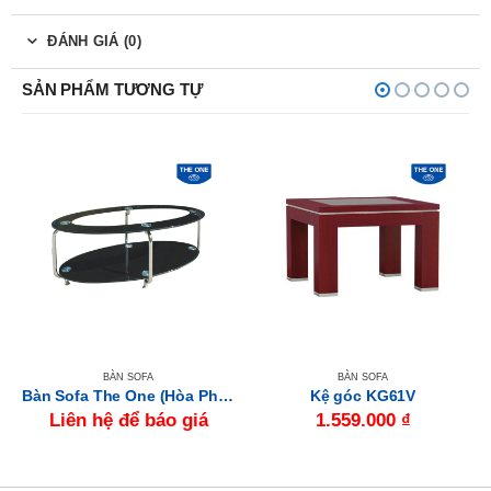
ĐÁNH GIÁ (0)
SẢN PHẨM TƯƠNG TỰ
BÀN SOFA
BÀN SOFA
Bàn Sofa The One (Hòa Phát) BSF84
Kệ góc KG61V
Liên hệ để báo giá
1.559.000
₫