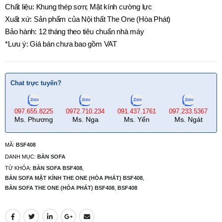
Chất liệu: Khung thép sơn; Mặt kính cường lực
Xuất xứ: Sản phẩm của Nội thất The One (Hòa Phát)
Bảo hành: 12 tháng theo tiêu chuẩn nhà máy
*Lưu ý: Giá bán chưa bao gồm VAT
Chat trực tuyến?
097.655.8225
0972.710.234
091.437.1761
097.233.5367
Ms. Phương
Ms. Nga
Ms. Yến
Ms. Ngát
MÃ:
BSF408
DANH MỤC:
BÀN SOFA
TỪ KHÓA:
BÀN SOFA BSF408
,
BÀN SOFA MẶT KÍNH THE ONE (HÒA PHÁT) BSF408
,
BÀN SOFA THE ONE (HÒA PHÁT) BSF408
,
BSF408