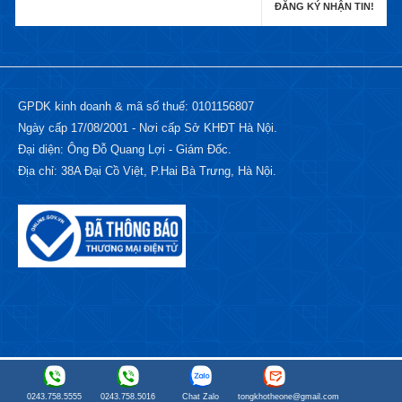
GPDK kinh doanh & mã số thuế: 0101156807
Ngày cấp 17/08/2001 - Nơi cấp Sở KHĐT Hà Nội.
Đại diện: Ông Đỗ Quang Lợi - Giám Đốc.
Địa chỉ: 38A Đại Cồ Việt, P.Hai Bà Trưng, Hà Nội.
0243.758.5555
0243.758.5016
Chat Zalo
tongkhotheone@gmail.com