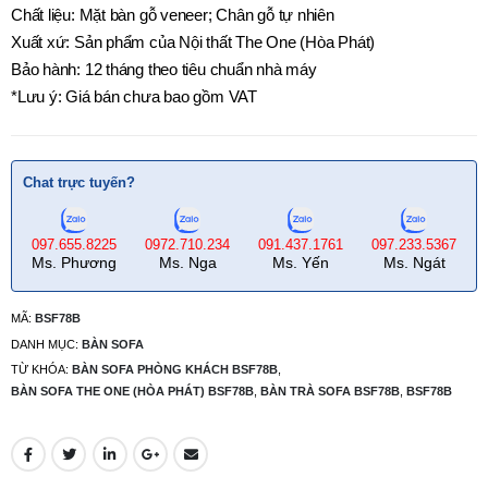
Chất liệu: Mặt bàn gỗ veneer; Chân gỗ tự nhiên
Xuất xứ: Sản phẩm của Nội thất The One (Hòa Phát)
Bảo hành: 12 tháng theo tiêu chuẩn nhà máy
*Lưu ý: Giá bán chưa bao gồm VAT
Chat trực tuyến?
097.655.8225
0972.710.234
091.437.1761
097.233.5367
Ms. Phương
Ms. Nga
Ms. Yến
Ms. Ngát
MÃ:
BSF78B
DANH MỤC:
BÀN SOFA
TỪ KHÓA:
BÀN SOFA PHÒNG KHÁCH BSF78B
,
BÀN SOFA THE ONE (HÒA PHÁT) BSF78B
,
BÀN TRÀ SOFA BSF78B
,
BSF78B