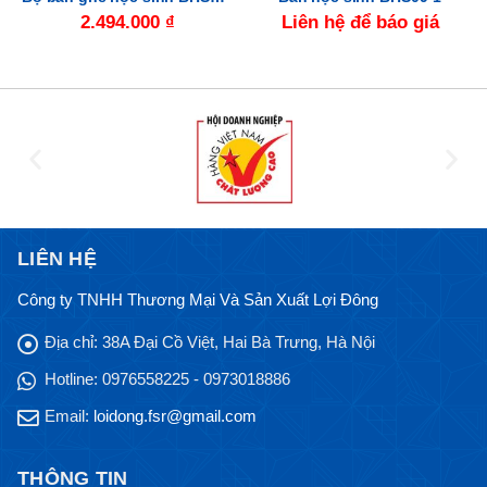
2.494.000
₫
Liên hệ để báo giá
LIÊN HỆ
Công ty TNHH Thương Mại Và Sản Xuất Lợi Đông
Địa chỉ:
38A Đại Cồ Việt, Hai Bà Trưng, Hà Nội
Hotline:
0976558225 - 0973018886
Email:
loidong.fsr@gmail.com
THÔNG TIN