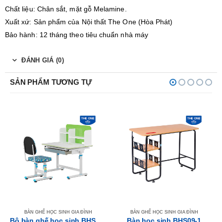
Chất liệu: Chân sắt, mặt gỗ Melamine.
Xuất xứ: Sản phẩm của Nội thất The One (Hòa Phát)
Bảo hành: 12 tháng theo tiêu chuẩn nhà máy
ĐÁNH GIÁ (0)
SẢN PHẨM TƯƠNG TỰ
BÀN GHẾ HỌC SINH GIA ĐÌNH
BÀN GHẾ HỌC SINH GIA ĐÌNH
Bộ bàn ghế học sinh BHS31-1
Bàn học sinh BHS09-1