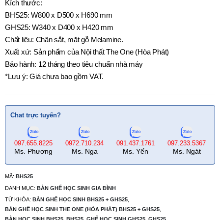
Kích thước:
BHS25: W800 x D500 x H690 mm
GHS25: W340 x D400 x H420 mm
Chất liệu: Chân sắt, mặt gỗ Melamine.
Xuất xứ: Sản phẩm của Nội thất The One (Hòa Phát)
Bảo hành: 12 tháng theo tiêu chuẩn nhà máy
*Lưu ý: Giá chưa bao gồm VAT.
Chat trực tuyến?
097.655.8225
0972.710.234
091.437.1761
097.233.5367
Ms. Phương
Ms. Nga
Ms. Yến
Ms. Ngát
MÃ:
BHS25
DANH MỤC:
BÀN GHẾ HỌC SINH GIA ĐÌNH
TỪ KHÓA:
BÀN GHẾ HỌC SINH BHS25 + GHS25
,
BÀN GHẾ HỌC SINH THE ONE (HÒA PHÁT) BHS25 + GHS25
,
BÀN HỌC SINH BHS25
,
BHS25
,
GHẾ HỌC SINH GHS25
,
GHS25