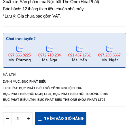
Xuất xứ: Sản phẩm của Nội thất The One (Hòa Phát)
Bảo hành: 12 tháng theo tiêu chuẩn nhà máy
*Lưu ý: Giá chưa bao gồm VAT.
Chat trực tuyến?
097.655.8225
0972.710.234
091.437.1761
097.233.5367
Ms. Phương
Ms. Nga
Ms. Yến
Ms. Ngát
MÃ:
LT04
DANH MỤC:
BỤC PHÁT BIỂU
TỪ KHÓA:
BỤC PHÁT BIỂU GỖ CÔNG NGHIỆP LT04
,
BỤC PHÁT BIỂU HỘI NGHỊ LT04
,
BỤC PHÁT BIỂU HỘI TRƯỜNG LT04
,
BỤC PHÁT BIỂU LT04
,
BỤC PHÁT BIỂU THE ONE (HÒA PHÁT) LT04
THÊM VÀO GIỎ HÀNG