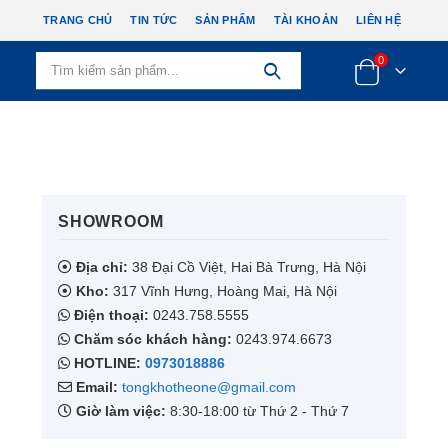
TRANG CHỦ
TIN TỨC
SẢN PHẨM
TÀI KHOẢN
LIÊN HỆ
0
SHOWROOM​
Địa chỉ:
38 Đại Cồ Việt, Hai Bà Trưng, Hà Nội
Kho:
317 Vĩnh Hưng, Hoàng Mai, Hà Nội
Điện thoại:
0243.758.5555
Chăm sóc khách hàng:
0243.974.6673
HOTLINE:
0973018886
Email:
tongkhotheone@gmail.com
Giờ làm việc:
8:30-18:00 từ Thứ 2 - Thứ 7