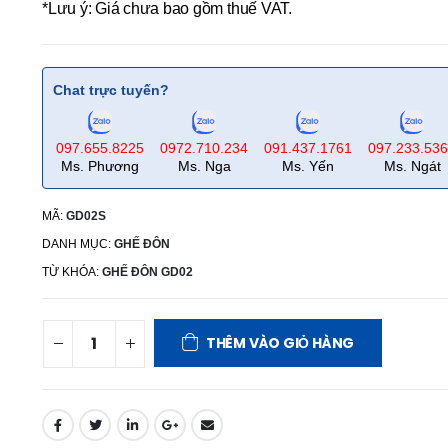
*Lưu ý: Giá chưa bao gồm thuế VAT.
Chat trực tuyến?
097.655.8225
0972.710.234
091.437.1761
097.233.53
Ms. Phương
Ms. Nga
Ms. Yến
Ms. Ngát
MÃ:
GD02S
DANH MỤC:
GHẾ ĐÔN
TỪ KHÓA:
GHẾ ĐÔN GD02
THÊM VÀO GIỎ HÀNG