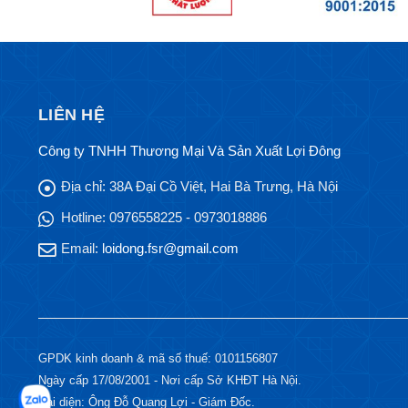
LIÊN HỆ
Công ty TNHH Thương Mại Và Sản Xuất Lợi Đông
Địa chỉ:
38A Đại Cồ Việt, Hai Bà Trưng, Hà Nội
Hotline:
0976558225 - 0973018886
Email:
loidong.fsr@gmail.com
GPDK kinh doanh & mã số thuế: 0101156807
Ngày cấp 17/08/2001 - Nơi cấp Sở KHĐT Hà Nội.
Đại diện: Ông Đỗ Quang Lợi - Giám Đốc.