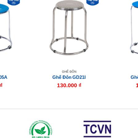
GHẾ ĐÔN
05A
Ghế Đôn GD21I
Gh
₫
130.000
₫