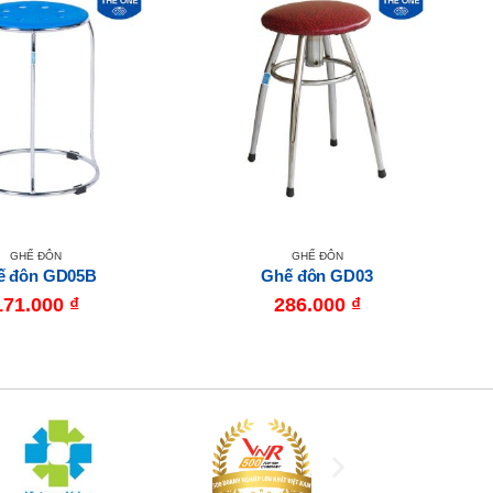
GHẾ ĐÔN
GHẾ ĐÔN
ế đôn GD05B
Ghế đôn GD03
171.000
₫
286.000
₫