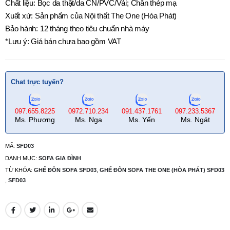
Chất liệu: Bọc da thật/da CN/PVC/Vải; Chân thép mạ
Xuất xứ: Sản phẩm của Nội thất The One (Hòa Phát)
Bảo hành: 12 tháng theo tiêu chuẩn nhà máy
*Lưu ý: Giá bán chưa bao gồm VAT
Chat trực tuyến?
097.655.8225
0972.710.234
091.437.1761
097.233.5367
Ms. Phương
Ms. Nga
Ms. Yến
Ms. Ngát
MÃ:
SFD03
DANH MỤC:
SOFA GIA ĐÌNH
TỪ KHÓA:
GHẾ ĐÔN SOFA SFD03
,
GHẾ ĐÔN SOFA THE ONE (HÒA PHÁT) SFD03
,
SFD03