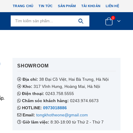
TRANG CHỦ
TIN TỨC
SẢN PHẨM
TÀI KHOẢN
LIÊN HỆ
0
)
SHOWROOM​
Địa chỉ:
38 Đại Cồ Việt, Hai Bà Trưng, Hà Nội
Kho:
317 Vĩnh Hưng, Hoàng Mai, Hà Nội
Điện thoại:
0243.758.5555
ấp.
Chăm sóc khách hàng:
0243.974.6673
HOTLINE:
0973018886
Email:
tongkhotheone@gmail.com
Giờ làm việc:
8:30-18:00 từ Thứ 2 - Thứ 7