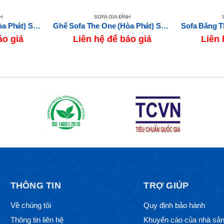
H
SOFA GIA ĐÌNH
Sofa Góc The One (Hòa Phát) SF505
Ghế Sofa The One (Hòa Phát) SF312
áo giá
Liên hệ để báo giá
Liên 
THÔNG TIN
TRỢ GIÚP
Về chúng tôi
Quy định bảo hành
Thông tin liên hệ
Khuyến cáo của nhà sản