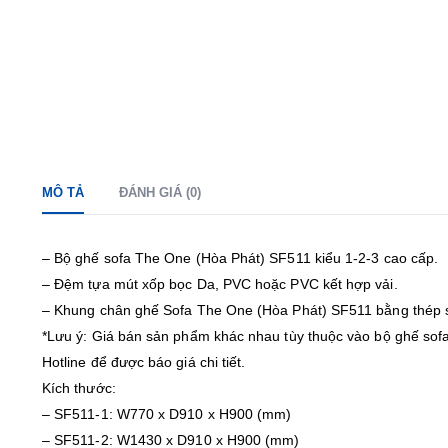
MÔ TẢ
ĐÁNH GIÁ (0)
– Bộ ghế sofa The One (Hòa Phát) SF511 kiểu 1-2-3 cao cấp.
– Đệm tựa mút xốp bọc Da, PVC hoặc PVC kết hợp vải.
– Khung chân ghế Sofa The One (Hòa Phát) SF511 bằng thép s
*Lưu ý: Giá bán sản phẩm khác nhau tùy thuộc vào bộ ghế sofa 
Hotline để được báo giá chi tiết.
Kích thước:
– SF511-1: W770 x D910 x H900 (mm)
– SF511-2: W1430 x D910 x H900 (mm)