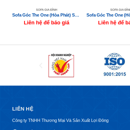
SOFA GIA ĐÌNH
SOFA GIA ĐÌN
Sofa Góc The One (Hòa Phát) SF63
Sofa Góc The One (Hòa Phát) SF513
Liên hệ để báo giá
Liên hệ để b
LIÊN HỆ
Công ty TNHH Thương Mại Và Sản Xuất Lợi Đông