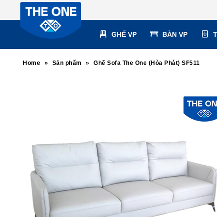
GHẾ VP
BÀN VP
Home
»
Sản phẩm
»
Ghế Sofa The One (Hòa Phát) SF511