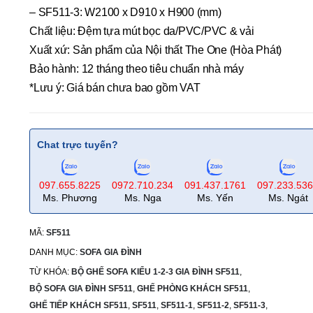
– SF511-3: W2100 x D910 x H900 (mm)
Chất liệu: Đệm tựa mút bọc da/PVC/PVC & vải
Xuất xứ: Sản phẩm của Nội thất The One (Hòa Phát)
Bảo hành: 12 tháng theo tiêu chuẩn nhà máy
*Lưu ý: Giá bán chưa bao gồm VAT
Chat trực tuyến?
097.655.8225
0972.710.234
091.437.1761
097.233.53
Ms. Phương
Ms. Nga
Ms. Yến
Ms. Ngát
MÃ:
SF511
DANH MỤC:
SOFA GIA ĐÌNH
TỪ KHÓA:
BỘ GHẾ SOFA KIỂU 1-2-3 GIA ĐÌNH SF511
,
BỘ SOFA GIA ĐÌNH SF511
,
GHẾ PHÒNG KHÁCH SF511
,
GHẾ TIẾP KHÁCH SF511
,
SF511
,
SF511-1
,
SF511-2
,
SF511-3
,