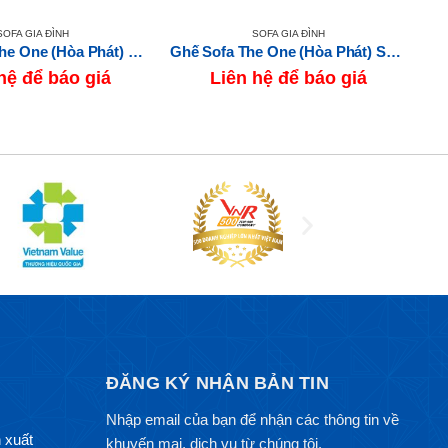
SOFA GIA ĐÌNH
SOFA GIA ĐÌNH
Sofa Băng The One (Hòa Phát) SF321-3
Ghế Sofa The One (Hòa Phát) SF306A
hệ để báo giá
Liên hệ để báo giá
ĐĂNG KÝ NHẬN BẢN TIN
Nhập email của bạn để nhận các thông tin về
 xuất
khuyến mại, dịch vụ từ chúng tôi.