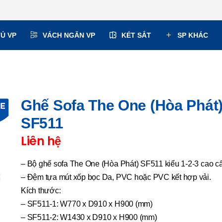
TỦ VP
VÁCH NGĂN VP
KÉT SẮT
SP KHÁC
Ghế Sofa The One (Hòa Phát
SF511
Liên hệ
– Bộ ghế sofa The One (Hòa Phát) SF511 kiểu 1-2-3 cao c
– Đệm tựa mút xốp bọc Da, PVC hoặc PVC kết hợp vải.
Kích thước:
– SF511-1: W770 x D910 x H900 (mm)
– SF511-2: W1430 x D910 x H900 (mm)