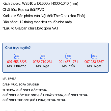
Kích thước: W2610 x D1600 x H900-1040 (mm)
Chất liệu: Bọc da thật/PVC
Xuất xứ: Sản phẩm của Nội thất The One (Hòa Phát)
Bảo hành: 12 tháng theo tiêu chuẩn nhà máy
*Lưu ý: Giá bán chưa bao gồm VAT
Chat trực tuyến?
097.655.8225
0972.710.234
091.437.1761
097.233.5367
Ms. Phương
Ms. Nga
Ms. Yến
Ms. Ngát
MÃ:
SF66A
DANH MỤC:
SOFA GIA ĐÌNH
TỪ KHÓA:
GHẾ SOFA GÓC SF66A
,
GHẾ SOFA GÓC THE ONE (HÒA PHÁT) SF66A
,
GHẾ SOFA SF66A
,
GHẾ SOFA THE ONE (HÒA PHÁT) SF66A
,
SF66A