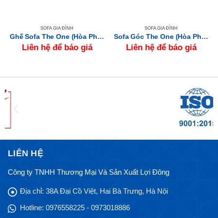
SOFA GIA ĐÌNH
SOFA GIA ĐÌNH
Ghế Sofa The One (Hòa Phát) SF508
Sofa Góc The One (Hòa Phát) SF62
Liên hệ để báo giá
Liên hệ để báo giá
LIÊN HỆ
Công ty TNHH Thương Mại Và Sản Xuất Lợi Đông
Địa chỉ:
38A Đại Cồ Việt, Hai Bà Trưng, Hà Nội
Hotline:
0976558225 - 0973018886