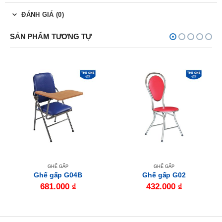
ĐÁNH GIÁ (0)
SẢN PHẨM TƯƠNG TỰ
GHẾ GẤP
GHẾ GẤP
Ghế gấp G04B
Ghế gấp G02
681.000
₫
432.000
₫