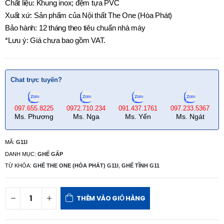
Chất liệu: Khung inox; đệm tựa PVC
Xuất xứ: Sản phẩm của Nội thất The One (Hòa Phát)
Bảo hành: 12 tháng theo tiêu chuẩn nhà máy
*Lưu ý: Giá chưa bao gồm VAT.
Chat trực tuyến?
097.655.8225
0972.710.234
091.437.1761
097.233.5367
Ms. Phương
Ms. Nga
Ms. Yến
Ms. Ngát
MÃ:
G11I
DANH MỤC:
GHẾ GẤP
TỪ KHÓA:
GHẾ THE ONE (HÒA PHÁT) G11I
,
GHẾ TĨNH G11
THÊM VÀO GIỎ HÀNG