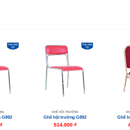
ỜNG
GHẾ HỘI TRƯỜNG
GH
g G892
Ghế hội trường G892
Ghế h
₫
514.000
₫