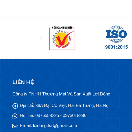
LIÊN HỆ
Công ty TNHH Thương Mại Và Sản Xuất Lợi Đông
Địa chỉ:
38A Đại Cồ Việt, Hai Bà Trưng, Hà Nội
Hotline:
0976558225 - 0973018886
Email:
loidong.fsr@gmail.com