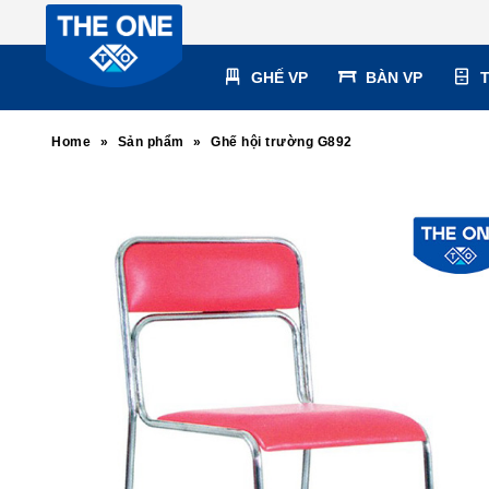
GHẾ VP
BÀN VP
Home
»
Sản phẩm
»
Ghế hội trường G892