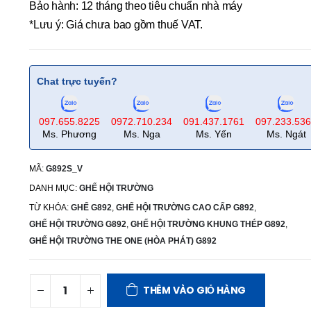
Bảo hành: 12 tháng theo tiêu chuẩn nhà máy
*Lưu ý: Giá chưa bao gồm thuế VAT.
Chat trực tuyến?
097.655.8225
0972.710.234
091.437.1761
097.233.53
Ms. Phương
Ms. Nga
Ms. Yến
Ms. Ngát
MÃ:
G892S_V
DANH MỤC:
GHẾ HỘI TRƯỜNG
TỪ KHÓA:
GHẾ G892
,
GHẾ HỘI TRƯỜNG CAO CẤP G892
,
GHẾ HỘI TRƯỜNG G892
,
GHẾ HỘI TRƯỜNG KHUNG THÉP G892
,
GHẾ HỘI TRƯỜNG THE ONE (HÒA PHÁT) G892
THÊM VÀO GIỎ HÀNG