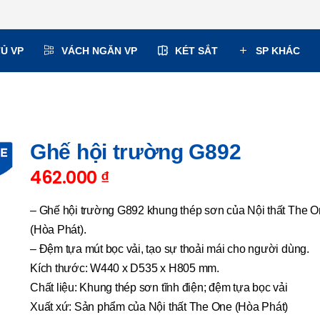
TỦ VP
VÁCH NGĂN VP
KÉT SẮT
SP KHÁC
Ghế hội trường G892
462.000
₫
– Ghế hội trường G892 khung thép sơn của Nội thất The 
(Hòa Phát).
– Đệm tựa mút bọc vải, tạo sự thoải mái cho người dùng.
Kích thước: W440 x D535 x H805 mm.
Chất liệu: Khung thép sơn tĩnh điện; đệm tựa bọc vải
Xuất xứ: Sản phẩm của Nội thất The One (Hòa Phát)