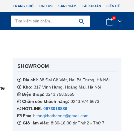
TRANG CHỦ
TIN TỨC
SẢN PHẨM
TÀI KHOẢN
LIÊN HỆ
0
SHOWROOM​
Địa chỉ:
38 Đại Cồ Việt, Hai Bà Trưng, Hà Nội
Kho:
317 Vĩnh Hưng, Hoàng Mai, Hà Nội
One
Điện thoại:
0243.758.5555
Chăm sóc khách hàng:
0243.974.6673
HOTLINE:
0973018886
Email:
tongkhotheone@gmail.com
Giờ làm việc:
8:30-18:00 từ Thứ 2 - Thứ 7