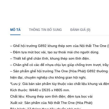
MÔ TẢ
THÔNG TIN BỔ SUNG
ĐÁNH GIÁ (0)
– Ghế hội trường G892 khung thép sơn của Nội thất The One (
– Đệm tựa mút bọc vải, tạo sự thoải mái cho người dùng.
– Thiết kế ghế chân tĩnh, khung thép sơn tĩnh điện.
– Chân ghế có các đế nhựa chịu lực giúp chống trơn trượt, tr
– Sản phẩm ghế hội trường The One (Hòa Phát) G892 thường đ
hiện đại, chuyên nghiệp cho không gian hội nghị.
*Lưu ý: Giá bán sản phẩm tùy thuộc vào chất liệu khung và đệm 
Kích thước: W440 x D535 x H805 mm.
Chất liệu: Khung thép sơn tĩnh điện; đệm tựa bọc vải
Xuất xứ: Sản phẩm của Nội thất The One (Hòa Phát)
Bảo hành: 12 tháng theo tiêu chuẩn nhà máy