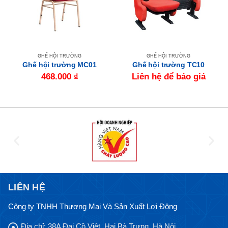
GHẾ HỘI TRƯỜNG
GHẾ HỘI TRƯỜNG
Ghế hội trường MC01
Ghế hội trường TC10
468.000
₫
Liên hệ để báo giá
LIÊN HỆ
Công ty TNHH Thương Mại Và Sản Xuất Lợi Đông
Địa chỉ:
38A Đại Cồ Việt, Hai Bà Trưng, Hà Nội