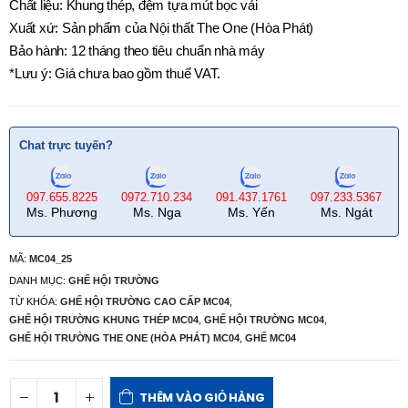
Chất liệu: Khung thép, đệm tựa mút bọc vải
Xuất xứ: Sản phẩm của Nội thất The One (Hòa Phát)
Bảo hành: 12 tháng theo tiêu chuẩn nhà máy
*Lưu ý: Giá chưa bao gồm thuế VAT.
Chat trực tuyến?
097.655.8225
0972.710.234
091.437.1761
097.233.5367
Ms. Phương
Ms. Nga
Ms. Yến
Ms. Ngát
MÃ:
MC04_25
DANH MỤC:
GHẾ HỘI TRƯỜNG
TỪ KHÓA:
GHẾ HỘI TRƯỜNG CAO CẤP MC04
,
GHẾ HỘI TRƯỜNG KHUNG THÉP MC04
,
GHẾ HỘI TRƯỜNG MC04
,
GHẾ HỘI TRƯỜNG THE ONE (HÒA PHÁT) MC04
,
GHẾ MC04
THÊM VÀO GIỎ HÀNG