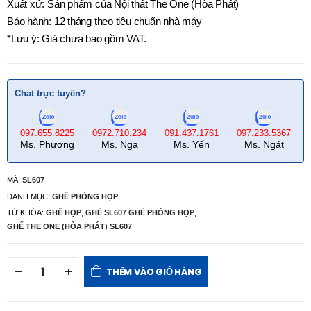
Xuất xứ: Sản phẩm của Nội thất The One (Hòa Phát)
Bảo hành: 12 tháng theo tiêu chuẩn nhà máy
*Lưu ý: Giá chưa bao gồm VAT.
Chat trực tuyến?
097.655.8225
0972.710.234
091.437.1761
097.233.5367
Ms. Phương
Ms. Nga
Ms. Yến
Ms. Ngát
MÃ:
SL607
DANH MỤC:
GHẾ PHÒNG HỌP
TỪ KHÓA:
GHẾ HỌP
,
GHẾ SL607 GHẾ PHÒNG HỌP
,
GHẾ THE ONE (HÒA PHÁT) SL607
THÊM VÀO GIỎ HÀNG