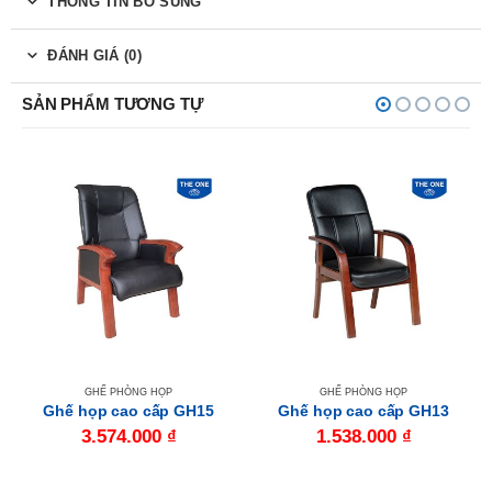
THÔNG TIN BỔ SUNG
ĐÁNH GIÁ (0)
SẢN PHẨM TƯƠNG TỰ
GHẾ PHÒNG HỌP
GHẾ PHÒNG HỌP
Ghế họp cao cấp GH15
Ghế họp cao cấp GH13
3.574.000
₫
1.538.000
₫