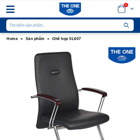
0
Home
»
Sản phẩm
»
Ghế họp SL607