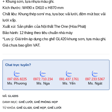
+ Khung sơn, tựa nhựa màu ghi.
Kích thước: W490 x D610 x H870 mm
Chất liệu: Khung thép sơn/ mạ, tựa bọc vải lưới, đệm mút bọc vải
lưới xốp.
Xuất xứ: Sản phẩm của Nội thất The One (Hòa Phát)
Bảo hành: 12 tháng theo tiêu chuẩn nhà máy
*Lưu ý: Giá trên áp dụng cho ghế GL420 khung sơn, tựa màu ghi.
Giá chưa bao gồm VAT.
Chat trực tuyến?
097.655.8225
0972.710.234
091.437.1761
097.233.5367
Ms. Phương
Ms. Nga
Ms. Yến
Ms. Ngát
MÃ:
GL420S
DANH MỤC:
GHẾ LƯỚI
,
GHẾ PHÒNG HỌP
TỪ KHÓA:
GHẾ GL420
,
GHẾ HỌP
,
GHẾ LƯỚI