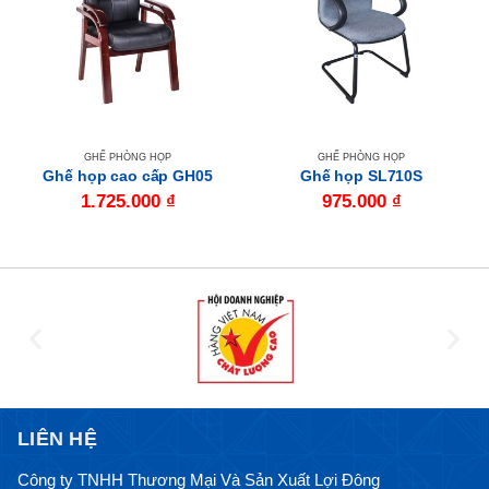
GHẾ PHÒNG HỌP
GHẾ PHÒNG HỌP
Ghế họp cao cấp GH05
Ghế họp SL710S
1.725.000
₫
975.000
₫
LIÊN HỆ
Công ty TNHH Thương Mại Và Sản Xuất Lợi Đông