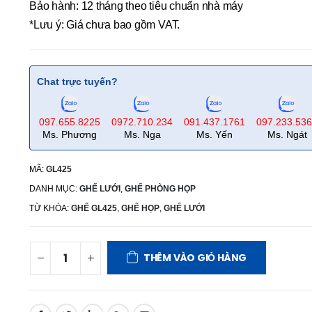
Bảo hành: 12 tháng theo tiêu chuẩn nhà máy
*Lưu ý: Giá chưa bao gồm VAT.
Chat trực tuyến?
097.655.8225
0972.710.234
091.437.1761
097.233.53
Ms. Phương
Ms. Nga
Ms. Yến
Ms. Ngát
MÃ:
GL425
DANH MỤC:
GHẾ LƯỚI
,
GHẾ PHÒNG HỌP
TỪ KHÓA:
GHẾ GL425
,
GHẾ HỌP
,
GHẾ LƯỚI
THÊM VÀO GIỎ HÀNG