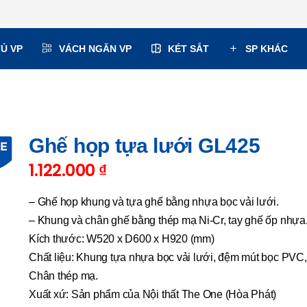
TỦ VP
VÁCH NGĂN VP
KÉT SẮT
SP KHÁC
Ghế họp tựa lưới GL425
1.122.000
₫
– Ghế họp khung và tựa ghế bằng nhựa bọc vải lưới.
– Khung và chân ghế bằng thép mạ Ni-Cr, tay ghế ốp nhựa
Kích thước: W520 x D600 x H920 (mm)
Chất liệu: Khung tựa nhựa bọc vải lưới, đệm mút bọc PVC,
Chân thép mạ.
Xuất xứ: Sản phẩm của Nội thất The One (Hòa Phát)