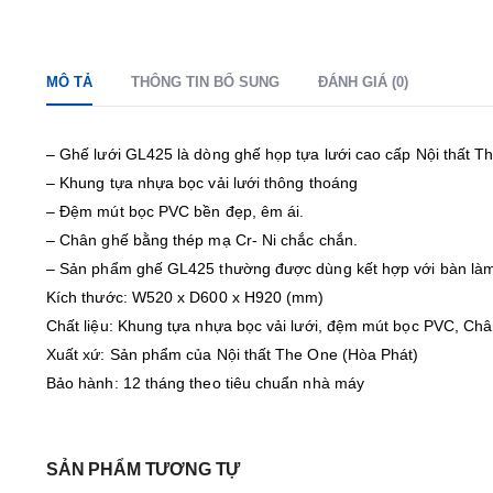
MÔ TẢ
THÔNG TIN BỔ SUNG
ĐÁNH GIÁ (0)
– Ghế lưới GL425 là dòng ghế họp tựa lưới cao cấp Nội thất T
– Khung tựa nhựa bọc vải lưới thông thoáng
– Đệm mút bọc PVC bền đẹp, êm ái.
– Chân ghế bằng thép mạ Cr- Ni chắc chắn.
– Sản phẩm ghế GL425 thường được dùng kết hợp với bàn làm v
Kích thước: W520 x D600 x H920 (mm)
Chất liệu: Khung tựa nhựa bọc vải lưới, đệm mút bọc PVC, Ch
Xuất xứ: Sản phẩm của Nội thất The One (Hòa Phát)
Bảo hành: 12 tháng theo tiêu chuẩn nhà máy
SẢN PHẨM TƯƠNG TỰ