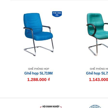
GHẾ PHÒNG HỌP
GHẾ PHÒNG H
Ghế họp SL719M
Ghế họp SL
1.288.000
₫
1.143.00