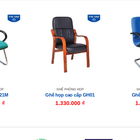
ỌP
GHẾ PHÒNG HỌP
G
721M
Ghế họp cao cấp GH01
Ghế
0
₫
1.330.000
₫
1