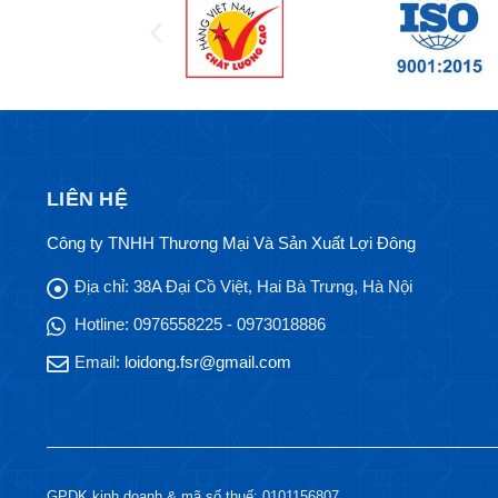
LIÊN HỆ
Công ty TNHH Thương Mại Và Sản Xuất Lợi Đông
Địa chỉ:
38A Đại Cồ Việt, Hai Bà Trưng, Hà Nội
Hotline:
0976558225 - 0973018886
Email:
loidong.fsr@gmail.com
GPDK kinh doanh & mã số thuế: 0101156807