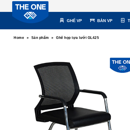
GHẾ VP
BÀN VP
Home
»
Sản phẩm
»
Ghế họp tựa lưới GL425