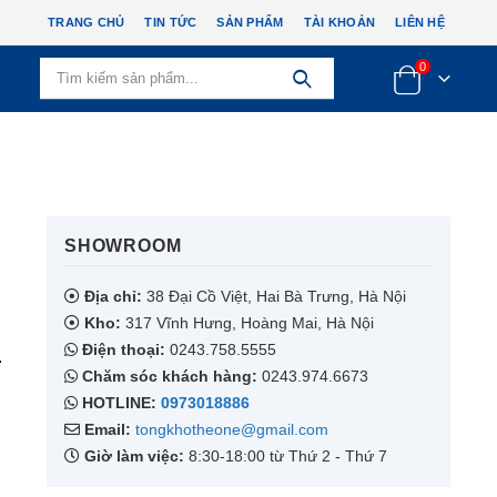
TRANG CHỦ
TIN TỨC
SẢN PHẨM
TÀI KHOẢN
LIÊN HỆ
0
SHOWROOM​
Địa chỉ:
38 Đại Cồ Việt, Hai Bà Trưng, Hà Nội
Kho:
317 Vĩnh Hưng, Hoàng Mai, Hà Nội
Điện thoại:
0243.758.5555
.
Chăm sóc khách hàng:
0243.974.6673
HOTLINE:
0973018886
Email:
tongkhotheone@gmail.com
Giờ làm việc:
8:30-18:00 từ Thứ 2 - Thứ 7