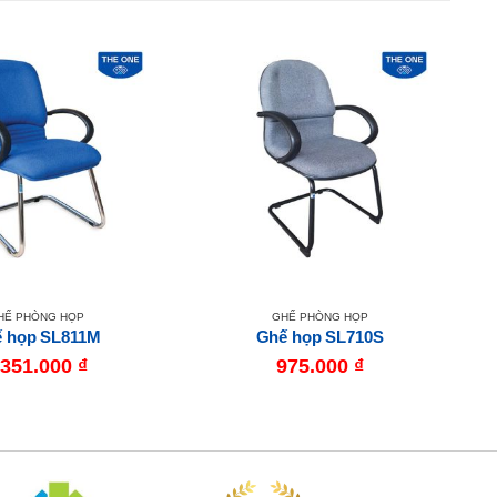
HẾ PHÒNG HỌP
GHẾ PHÒNG HỌP
 họp SL811M
Ghế họp SL710S
.351.000
₫
975.000
₫