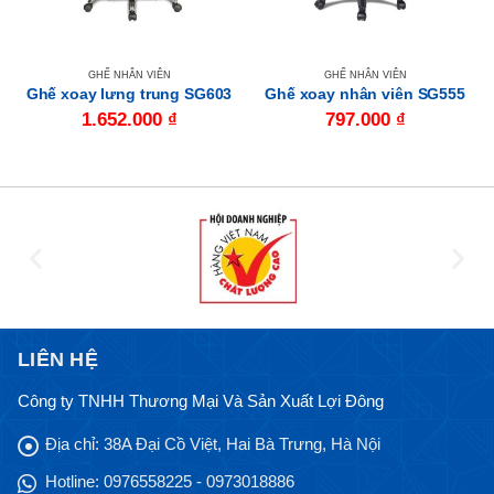
GHẾ NHÂN VIÊN
GHẾ NHÂN VIÊN
Ghế xoay lưng trung SG603
Ghế xoay nhân viên SG555
1.652.000
₫
797.000
₫
LIÊN HỆ
Công ty TNHH Thương Mại Và Sản Xuất Lợi Đông
Địa chỉ:
38A Đại Cồ Việt, Hai Bà Trưng, Hà Nội
Hotline:
0976558225 - 0973018886