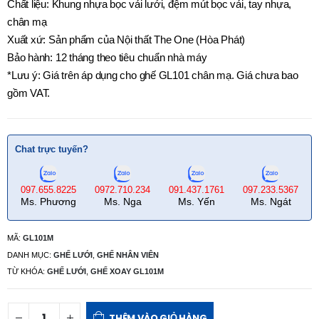
Chất liệu: Khung nhựa bọc vải lưới, đệm mút bọc vải, tay nhựa,
chân mạ
Xuất xứ: Sản phẩm của Nội thất The One (Hòa Phát)
Bảo hành: 12 tháng theo tiêu chuẩn nhà máy
*Lưu ý: Giá trên áp dụng cho ghế GL101 chân mạ. Giá chưa bao
gồm VAT.
Chat trực tuyến?
097.655.8225
0972.710.234
091.437.1761
097.233.5367
Ms. Phương
Ms. Nga
Ms. Yến
Ms. Ngát
MÃ:
GL101M
DANH MỤC:
GHẾ LƯỚI
,
GHẾ NHÂN VIÊN
TỪ KHÓA:
GHẾ LƯỚI
,
GHẾ XOAY GL101M
THÊM VÀO GIỎ HÀNG