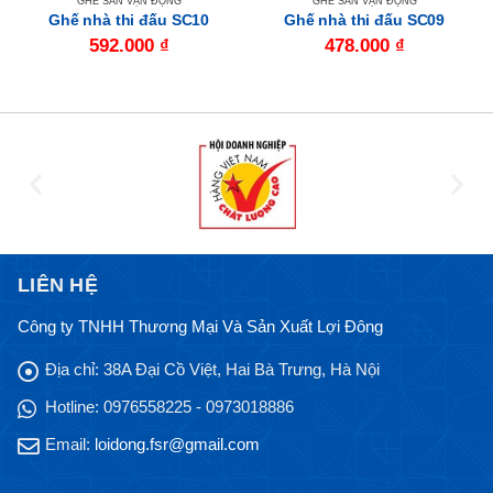
GHẾ SÂN VẬN ĐỘNG
GHẾ SÂN VẬN ĐỘNG
Ghế nhà thi đấu SC10
Ghế nhà thi đấu SC09
592.000
₫
478.000
₫
LIÊN HỆ
Công ty TNHH Thương Mại Và Sản Xuất Lợi Đông
Địa chỉ:
38A Đại Cồ Việt, Hai Bà Trưng, Hà Nội
Hotline:
0976558225 - 0973018886
Email:
loidong.fsr@gmail.com