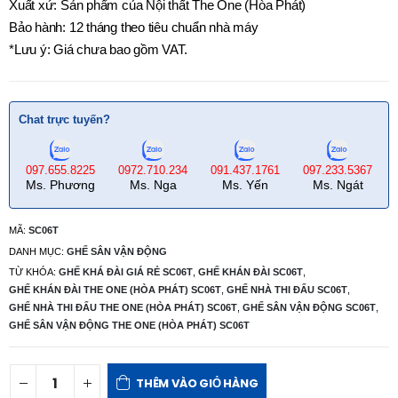
Xuất xứ: Sản phẩm của Nội thất The One (Hòa Phát)
Bảo hành: 12 tháng theo tiêu chuẩn nhà máy
*Lưu ý: Giá chưa bao gồm VAT.
Chat trực tuyến?
097.655.8225
0972.710.234
091.437.1761
097.233.5367
Ms. Phương
Ms. Nga
Ms. Yến
Ms. Ngát
MÃ:
SC06T
DANH MỤC:
GHẾ SÂN VẬN ĐỘNG
TỪ KHÓA:
GHẾ KHÁ ĐÀI GIÁ RẺ SC06T
,
GHẾ KHÁN ĐÀI SC06T
,
GHẾ KHÁN ĐÀI THE ONE (HÒA PHÁT) SC06T
,
GHẾ NHÀ THI ĐẤU SC06T
,
GHẾ NHÀ THI ĐẤU THE ONE (HÒA PHÁT) SC06T
,
GHẾ SÂN VẬN ĐỘNG SC06T
,
GHẾ SÂN VẬN ĐỘNG THE ONE (HÒA PHÁT) SC06T
THÊM VÀO GIỎ HÀNG