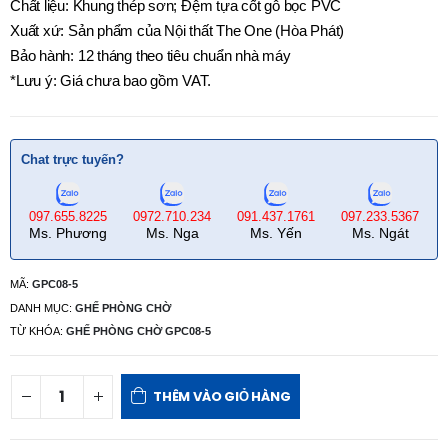
Chất liệu: Khung thép sơn; Đệm tựa cốt gỗ bọc PVC
Xuất xứ: Sản phẩm của Nội thất The One (Hòa Phát)
Bảo hành: 12 tháng theo tiêu chuẩn nhà máy
*Lưu ý: Giá chưa bao gồm VAT.
Chat trực tuyến?
097.655.8225
0972.710.234
091.437.1761
097.233.5367
Ms. Phương
Ms. Nga
Ms. Yến
Ms. Ngát
MÃ:
GPC08-5
DANH MỤC:
GHẾ PHÒNG CHỜ
TỪ KHÓA:
GHẾ PHÒNG CHỜ GPC08-5
THÊM VÀO GIỎ HÀNG