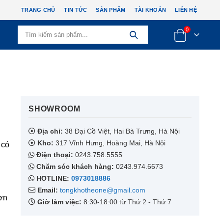
TRANG CHỦ
TIN TỨC
SẢN PHẨM
TÀI KHOẢN
LIÊN HỆ
0
SHOWROOM​
Địa chỉ:
38 Đại Cồ Việt, Hai Bà Trưng, Hà Nội
Kho:
317 Vĩnh Hưng, Hoàng Mai, Hà Nội
 có
Điện thoại:
0243.758.5555
Chăm sóc khách hàng:
0243.974.6673
HOTLINE:
0973018886
Email:
tongkhotheone@gmail.com
sơn
Giờ làm việc:
8:30-18:00 từ Thứ 2 - Thứ 7