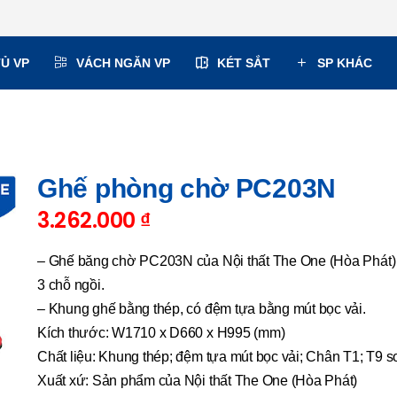
TỦ VP
VÁCH NGĂN VP
KÉT SẮT
SP KHÁC
Ghế phòng chờ PC203N
3.262.000
₫
– Ghế băng chờ PC203N của Nội thất The One (Hòa Phát)
3 chỗ ngồi.
– Khung ghế bằng thép, có đệm tựa bằng mút bọc vải.
Kích thước: W1710 x D660 x H995 (mm)
Chất liệu: Khung thép; đệm tựa mút bọc vải; Chân T1; T9 
Xuất xứ: Sản phẩm của Nội thất The One (Hòa Phát)