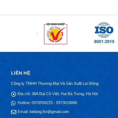
LIÊN HỆ
Công ty TNHH Thương Mại Và Sản Xuất Lợi Đông
Địa chỉ:
38A Đại Cồ Việt, Hai Bà Trưng, Hà Nội
Hotline:
0976558225 - 0973018886
Email:
loidong.fsr@gmail.com