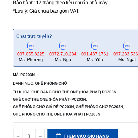
Bảo hành: 12 tháng theo tiêu chuẩn nhà máy
*Lưu ý: Giá chưa bao gồm VAT.
Chat trực tuyến?
097.655.8225
0972.710.234
091.437.1761
097.233.53
Ms. Phương
Ms. Nga
Ms. Yến
Ms. Ngát
MÃ:
PC203N
DANH MỤC:
GHẾ PHÒNG CHỜ
TỪ KHÓA:
GHẾ BĂNG CHỜ THE ONE (HÒA PHÁT) PC203N
,
GHẾ CHỜ THE ONE (HÒA PHÁT) PC203N
,
GHẾ PHÒNG CHỜ GIÁ RẺ PC203N
,
GHẾ PHÒNG CHỜ PC203N
,
GHẾ PHÒNG CHỜ THE ONE (HÒA PHÁT) PC203N
THÊM VÀO GIỎ HÀNG