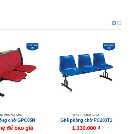
HẾ PHÒNG CHỜ
GHẾ PHÒNG CHỜ
òng chờ GPC05N
Ghế phòng chờ PC203T1
hệ để báo giá
1.330.000
₫