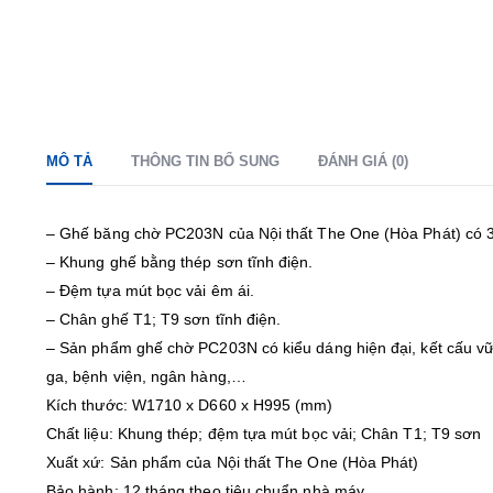
MÔ TẢ
THÔNG TIN BỔ SUNG
ĐÁNH GIÁ (0)
– Ghế băng chờ PC203N của Nội thất The One (Hòa Phát) có 3
– Khung ghế bằng thép sơn tĩnh điện.
– Đệm tựa mút bọc vải êm ái.
– Chân ghế T1; T9 sơn tĩnh điện.
– Sản phẩm ghế chờ PC203N có kiểu dáng hiện đại, kết cấu v
ga, bệnh viện, ngân hàng,…
Kích thước: W1710 x D660 x H995 (mm)
Chất liệu: Khung thép; đệm tựa mút bọc vải; Chân T1; T9 sơn
Xuất xứ: Sản phẩm của Nội thất The One (Hòa Phát)
Bảo hành: 12 tháng theo tiêu chuẩn nhà máy