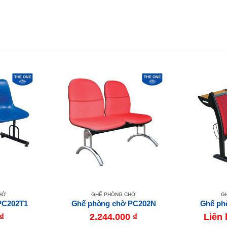
HỜ
GHẾ PHÒNG CHỜ
G
PC202T1
Ghế phòng chờ PC202N
Ghế ph
₫
2.244.000
₫
Liên 