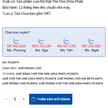
Xuất xứ: Sản phẩm của Nội thất The One (Hòa Phát)
Bảo hành: 12 tháng theo tiêu chuẩn nhà máy
*Lưu ý: Giá chưa bao gồm VAT.
Chat trực tuyến?
097.655.8225
0972.710.234
091.437.1761
097.233.5367
Ms. Phương
Ms. Nga
Ms. Yến
Ms. Ngát
MÃ:
PC204T9
DANH MỤC:
GHẾ PHÒNG CHỜ
TỪ KHÓA:
GHẾ BĂNG CHỜ THE ONE (HÒA PHÁT) PC204T9
,
GHẾ CHỜ THE ONE (HÒA PHÁT) PC204T9
,
GHẾ PHÒNG CHỜ GIÁ RẺ PC204T9
,
GHẾ PHÒNG CHỜ PC204T9
,
GHẾ PHÒNG CHỜ THE ONE (HÒA PHÁT) PC204T9
THÊM VÀO GIỎ HÀNG