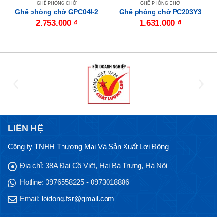
GHẾ PHÒNG CHỜ
GHẾ PHÒNG CHỜ
Ghế phòng chờ GPC04I-2
Ghế phòng chờ PC203Y3
2.753.000
₫
1.631.000
₫
LIÊN HỆ
Công ty TNHH Thương Mại Và Sản Xuất Lợi Đông
Địa chỉ:
38A Đại Cồ Việt, Hai Bà Trưng, Hà Nội
Hotline:
0976558225 - 0973018886
Email:
loidong.fsr@gmail.com