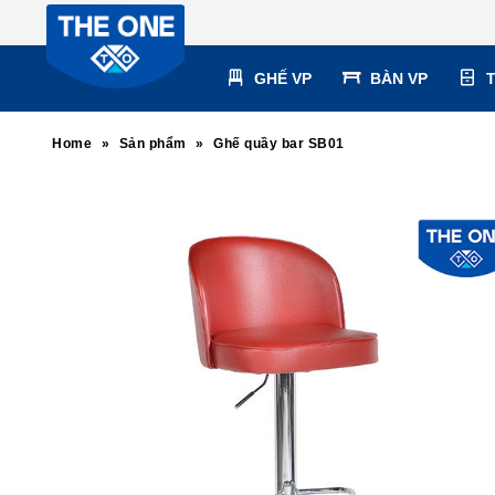
GHẾ VP
BÀN VP
Home
»
Sản phẩm
»
Ghế quầy bar SB01