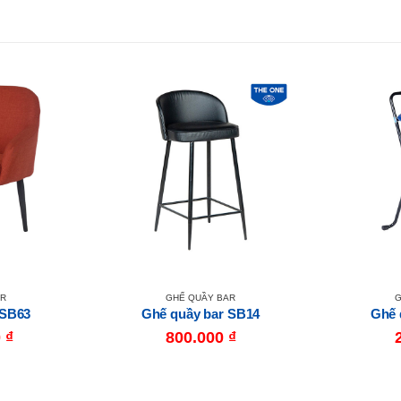
AR
GHẾ QUẦY BAR
G
 SB63
Ghế quầy bar SB14
Ghế 
0
₫
800.000
₫