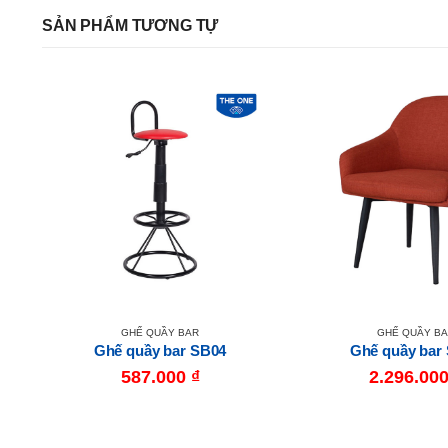
SẢN PHẨM TƯƠNG TỰ
GHẾ QUẦY BAR
GHẾ QUẦY B
Ghế quầy bar SB04
Ghế quầy bar
587.000
₫
2.296.00