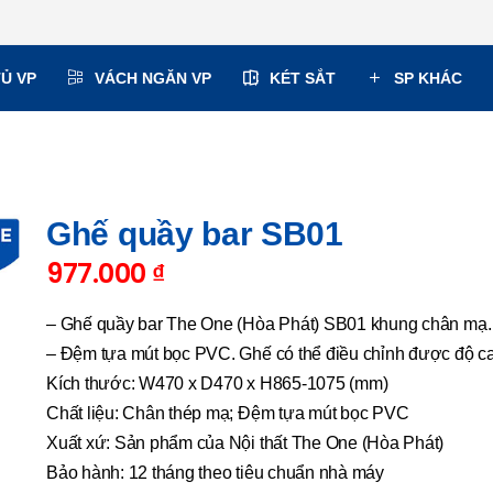
TỦ VP
VÁCH NGĂN VP
KÉT SẮT
SP KHÁC
Ghế quầy bar SB01
977.000
₫
– Ghế quầy bar The One (Hòa Phát) SB01 khung chân mạ.
– Đệm tựa mút bọc PVC. Ghế có thể điều chỉnh được độ c
Kích thước: W470 x D470 x H865-1075 (mm)
Chất liệu: Chân thép mạ; Đệm tựa mút bọc PVC
Xuất xứ: Sản phẩm của Nội thất The One (Hòa Phát)
Bảo hành: 12 tháng theo tiêu chuẩn nhà máy