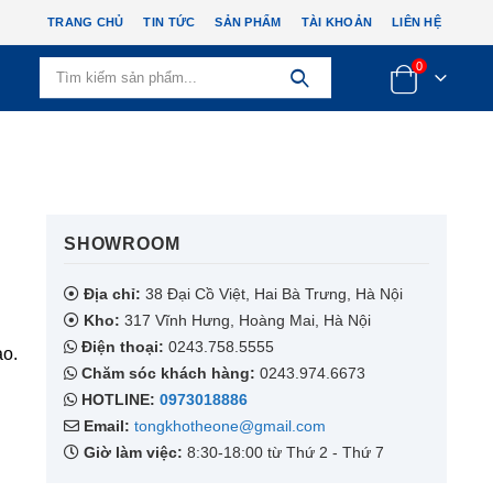
TRANG CHỦ
TIN TỨC
SẢN PHẨM
TÀI KHOẢN
LIÊN HỆ
0
SHOWROOM​
Địa chỉ:
38 Đại Cồ Việt, Hai Bà Trưng, Hà Nội
Kho:
317 Vĩnh Hưng, Hoàng Mai, Hà Nội
Điện thoại:
0243.758.5555
ao.
Chăm sóc khách hàng:
0243.974.6673
HOTLINE:
0973018886
Email:
tongkhotheone@gmail.com
Giờ làm việc:
8:30-18:00 từ Thứ 2 - Thứ 7