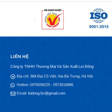
LIÊN HỆ
Công ty TNHH Thương Mại Và Sản Xuất Lợi Đông
Địa chỉ:
38A Đại Cồ Việt, Hai Bà Trưng, Hà Nội
Hotline:
0976558225 - 0973018886
Email:
loidong.fsr@gmail.com