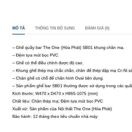
MÔ TẢ
THÔNG TIN BỔ SUNG
ĐÁNH GIÁ (0)
– Ghế quầy bar The One (Hòa Phát) SB01 khung chân mạ.
– Đệm tựa mút bọc PVC.
– Ghế có thể điều chỉnh được độ cao.
– Khung ghế thép mạ chắc chắn, chân đế thép dập mạ Cr-Ni s
– Chân ghế có chỗ để chân hình Oval tiện dụng.
– Sản phẩm ghế bar SB01 thường được sử dụng trong các quầy
Kích thước: W470 x D470 x H865-1075 (mm)
Chất liệu: Chân thép mạ; Đệm tựa mút bọc PVC
Xuất xứ: Sản phẩm của Nội thất The One (Hòa Phát)
Bảo hành: 12 tháng theo tiêu chuẩn nhà máy