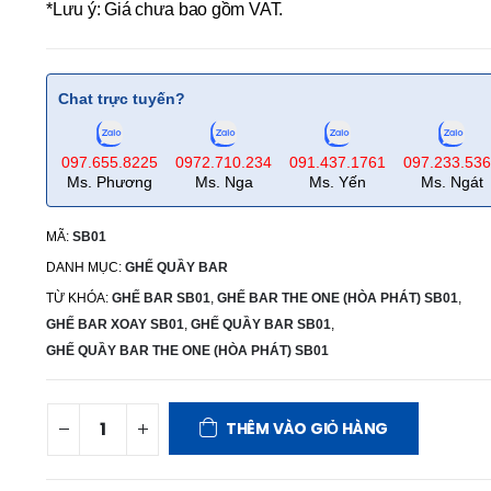
*Lưu ý: Giá chưa bao gồm VAT.
Chat trực tuyến?
097.655.8225
0972.710.234
091.437.1761
097.233.53
Ms. Phương
Ms. Nga
Ms. Yến
Ms. Ngát
MÃ:
SB01
DANH MỤC:
GHẾ QUẦY BAR
TỪ KHÓA:
GHẾ BAR SB01
,
GHẾ BAR THE ONE (HÒA PHÁT) SB01
,
GHẾ BAR XOAY SB01
,
GHẾ QUẦY BAR SB01
,
GHẾ QUẦY BAR THE ONE (HÒA PHÁT) SB01
THÊM VÀO GIỎ HÀNG